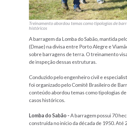
Treinamento abordou temas como tipologias de barrag
históricos
A barragem da Lomba do Sabão, mantida pel
(Dmae) na divisa entre Porto Alegre e Viamão
sobre barragens de terra. O treinamento vi
de inspeção dessas estruturas.
Conduzido pelo engenheiro civil e especialis
foi organizado pelo Comitê Brasileiro de B
conteúdo abordou temas como tipologias de b
casos históricos.
Lomba do Sabão -
A barragem possui 70 hecta
construída no início da década de 1950. Até 