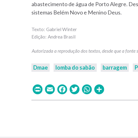
abastecimento de água de Porto Alegre. Desd
sistemas Belém Novo e Menino Deus.
Gabriel Winter
Andrea Brasil
Dmae
lomba do sabão
barragem
P
Print
Email
Facebook
Twitter
WhatsAp
Share