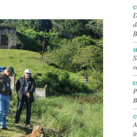
C
D
d
B
S
S
r
E
P
B
C
A
i