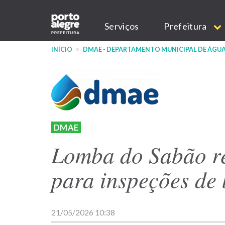
Pular
Main
para
Serviços
Prefeitura
o
navigation
conteúdo
INÍCIO
DMAE - DEPARTAMENTO MUNICIPAL DE ÁGUA
principal
DMAE
Lomba do Sabão re
para inspeções de
21/05/2026 10:38