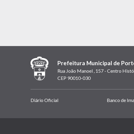
Prefeitura Municipal de Port
Rua João Manoel , 157 - Centro Histó
CEP 90010-030
Links
Diário Oficial
Banco de Im
úteis
(abrem
em
(link
nova
abre