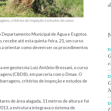
d
ens, critérios de inspeção e estudos de casos
o Departamento Municipal de Água e Esgotos
, recebe até esta quinta-feira, 21, um curso
sa a orientar como devem ser os procedimentos
D
G
e
ta em geotecnia Luiz Antônio Bressani, o curso
arragens (CBDB), em parceria com o Dmae. O
D
arragens, critérios de inspeção e estudos de
O
N
res de área alagada, 11 metros de altura e foi
D
2013, a estrutura integrava o sistema de
D