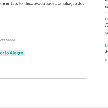
e então, foi desativada após a ampliação dos
c
D
D
s
D
M
orto Alegre
a
p