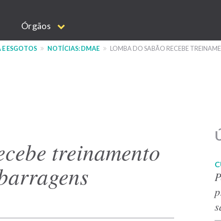
Órgãos
 E ESGOTOS
NOTÍCIAS: DMAE
LOMBA DO SABÃO RECEBE TREINAME
Ú
cebe treinamento
C
 barragens
P
p
s