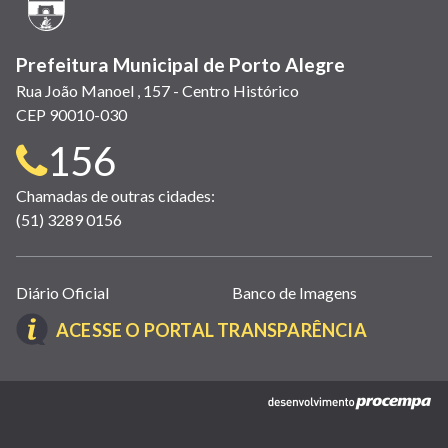
janela)
Prefeitura Municipal de Porto Alegre
Rua João Manoel , 157 - Centro Histórico
CEP 90010-030
Telefone
156
para
Chamadas de outras cidades:
(51) 3289 0156
contato:
Links
Diário Oficial
Banco de Imagens
úteis
(LINK
ACESSE O PORTAL TRANSPARÊNCIA
(abrem
ABRE
em
EM
nova
(link
NOVA
janela)
abre
JANELA)