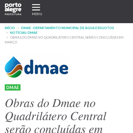
Pular
Expandir/recolher
para
navegação
MENU
o
conteúdo
INÍCIO
DMAE - DEPARTAMENTO MUNICIPAL DE ÁGUA E ESGOTOS
principal
NOTÍCIAS: DMAE
OBRAS DO DMAE NO QUADRILÁTERO CENTRAL SERÃO CONCLUÍDAS EM
MARÇO
DMAE
Obras do Dmae no
Quadrilátero Central
serão concluídas em