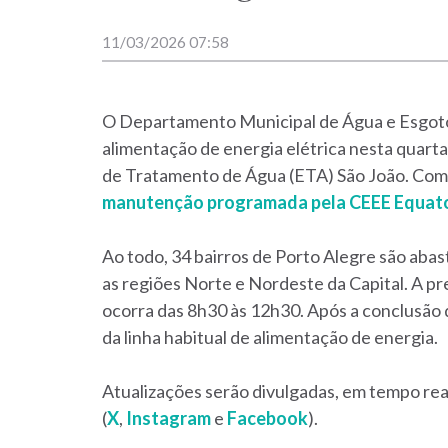
11/03/2026 07:58
O Departamento Municipal de Água e Esgoto
alimentação de energia elétrica nesta quarta
de Tratamento de Água (ETA) São João. Com i
manutenção programada pela CEEE Equato
Ao todo, 34 bairros de Porto Alegre são abas
as regiões Norte e Nordeste da Capital. A p
ocorra das 8h30 às 12h30. Após a conclusão d
da linha habitual de alimentação de energia.
Atualizações serão divulgadas, em tempo rea
(
X
,
Instagram
e
Facebook
).