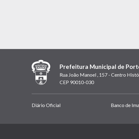
Prefeitura Municipal de Port
Rua João Manoel , 157 - Centro Histó
CEP 90010-030
Links
Diário Oficial
Banco de Im
úteis
(abrem
em
(link
nova