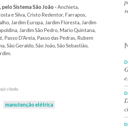
p
, pelo Sistema São João -
Anchieta,
s
osta e Silva, Cristo Redentor, Farrapos,
alho, Jardim Europa, Jardim Floresta, Jardim
eopoldina, Jardim São Pedro, Mario Quintana,
, Passo D'Areia, Passo das Pedras, Rubem
ma, São Geraldo, São João, São Sebastião,
ardim.
D
G
e
D
D
manutenção elétrica
c
D