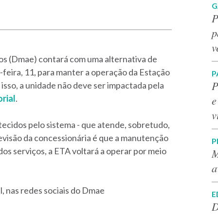
G
P
p
v
s (Dmae) contará com uma alternativa de
-feira, 11, para manter a operação da Estação
P
P
sso, a unidade não deve ser impactada pela
e
rial
.
v
tecidos pelo sistema - que atende, sobretudo,
revisão da concessionária é que a manutenção
P
os serviços, a ETA voltará a operar por meio
M
a
l, nas redes sociais do Dmae
E
D