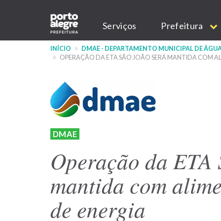
Pular
Main
para
Serviços
Prefeitura
o
navigation
conteúdo
INÍCIO
DMAE - DEPARTAMENTO MUNICIPAL DE ÁGUA
principal
OPERAÇÃO DA ETA SÃO JOÃO SERÁ MANTIDA COM AL
DMAE
Operação da ETA 
mantida com alime
de energia