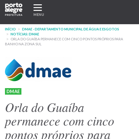
Pular
Expandir/recolher
para
navegação
MENU
o
conteúdo
INÍCIO
DMAE - DEPARTAMENTO MUNICIPAL DE ÁGUA E ESGOTOS
principal
NOTÍCIAS: DMAE
ORLA DO GUAÍBA PERMANECE COM CINCO PONTOS PRÓPRIOS PARA
BANHO NA ZONA SUL
DMAE
Orla do Guaíba
permanece com cinco
pontos próprios para