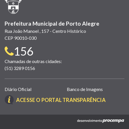
nova
janela)
Prefeitura Municipal de Porto Alegre
Rua João Manoel , 157 - Centro Histórico
CEP 90010-030
Telefone
156
para
Chamadas de outras cidades:
(51) 3289 0156
contato:
Links
Diário Oficial
Banco de Imagens
úteis
(LINK
ACESSE O PORTAL TRANSPARÊNCIA
(abrem
ABRE
em
EM
nova
(link
NOVA
janela)
abre