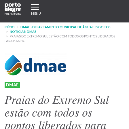
Pular
Expandir/recolher
para
navegação
MENU
o
conteúdo
INÍCIO
DMAE - DEPARTAMENTO MUNICIPAL DE ÁGUA E ESGOTOS
principal
NOTÍCIAS: DMAE
PRAIAS DO EXTREMO SUL ESTÃO COM TODOS OS PONTOS LIBERADOS
PARA BANHO
DMAE
Praias do Extremo Sul
estão com todos os
pontos liberados para