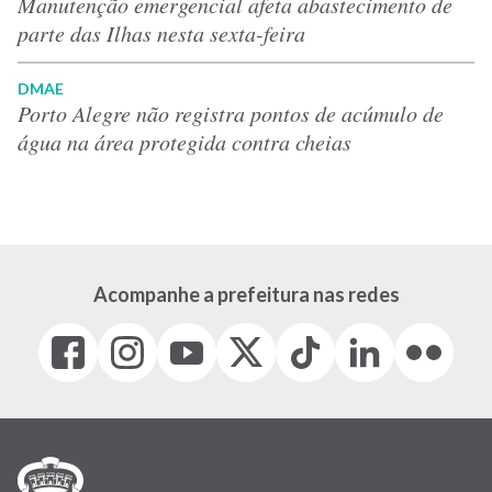
Manutenção emergencial afeta abastecimento de
parte das Ilhas nesta sexta-feira
DMAE
Porto Alegre não registra pontos de acúmulo de
água na área protegida contra cheias
Acompanhe a prefeitura nas redes
Facebook
Instagram
Youtube
X
Tiktok
LinkedIn
Flickr
(link
(link
(link
(Antigo
(link
(link
(link
abre
abre
abre
Twitter)
abre
abre
abre
em
em
em
(link
em
em
em
nova
nova
nova
abre
nova
nova
nova
janela)
janela)
janela)
em
janela)
janela)
janela)