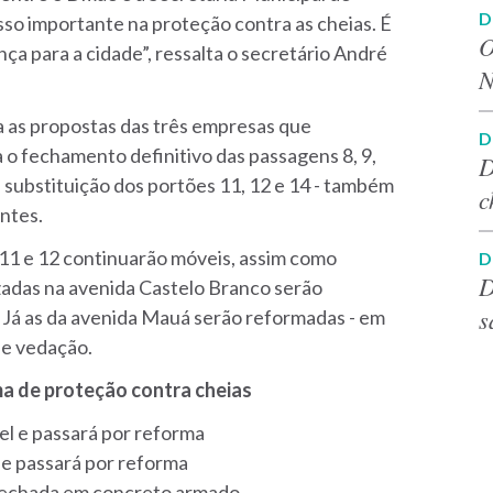
D
sso importante na proteção contra as cheias. É
O
ça para a cidade”, ressalta o secretário André
N
 as propostas das três empresas que
D
 o fechamento definitivo das passagens 8, 9,
D
 substituição dos portões 11, 12 e 14 - também
c
ntes.
, 11 e 12 continuarão móveis, assim como
D
D
izadas na avenida Castelo Branco serão
s
. Já as da avenida Mauá serão reformadas - em
de vedação.
ma de proteção contra cheias
el e passará por reforma
 e passará por reforma
fechada em concreto armado