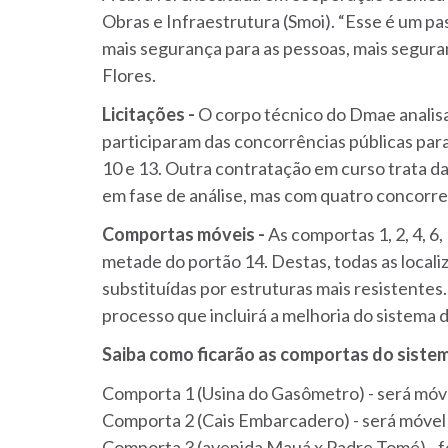
Obras e Infraestrutura (Smoi). “Esse é um pa
mais segurança para as pessoas, mais seguran
Flores.
Licitações -
O corpo técnico do Dmae analisa
participaram das concorrências públicas para
10 e 13. Outra contratação em curso trata da
em fase de análise, mas com quatro concorre
Comportas móveis -
As comportas 1, 2, 4, 6
metade do portão 14. Destas, todas as local
substituídas por estruturas mais resistentes
processo que incluirá a melhoria do sistema 
Saiba como ficarão as comportas do siste
Comporta 1 (Usina do Gasômetro) - será móv
Comporta 2 (Cais Embarcadero) - será móvel
Comporta 3 (avenida Mauá x Padre Tomé) - 