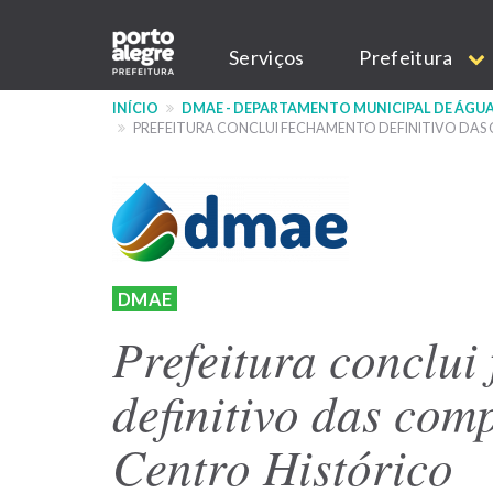
Pular
Main
para
Serviços
Prefeitura
o
navigation
conteúdo
INÍCIO
DMAE - DEPARTAMENTO MUNICIPAL DE ÁGUA
principal
PREFEITURA CONCLUI FECHAMENTO DEFINITIVO DAS 
DMAE
Prefeitura conclui
definitivo das com
Centro Histórico