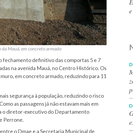
E
e
ro da Mauá, em concreto armado
, o fechamento definitivo das comportas 5 e 7
D
zadas na avenida Mauá, no Centro Histórico. Os
M
o muro, em concreto armado, reduzindo para 11
z
p
ais segurança à população, reduzindo o risco
. Como as passagens já não estavam mais em
D
lica o diretor-executivo do Departamento
G
e Perrone.
e
entre o Dmae e a Secretaria Municipal de