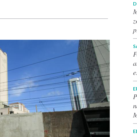
D
M
z
p
S
F
a
e
E
P
n
M
E