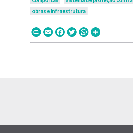
comportas
sistema de proteção contra
obras e infraestrutura
Print
Email
Facebook
Twitter
WhatsAp
Share