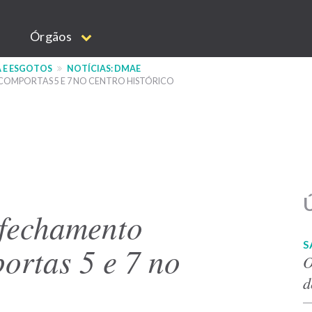
Órgãos
 E ESGOTOS
NOTÍCIAS: DMAE
COMPORTAS 5 E 7 NO CENTRO HISTÓRICO
Ú
 fechamento
S
portas 5 e 7 no
O
d