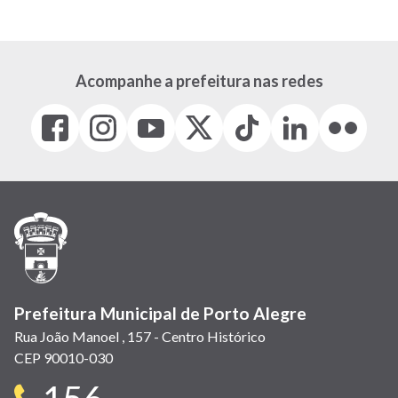
Acompanhe a prefeitura nas redes
Facebook
Instagram
Youtube
X
Tiktok
LinkedIn
Flickr
(link
(link
(link
(Antigo
(link
(link
(link
abre
abre
abre
Twitter)
abre
abre
abre
em
em
em
(link
em
em
em
nova
nova
nova
abre
nova
nova
nova
janela)
janela)
janela)
em
janela)
janela)
janela)
nova
janela)
Prefeitura Municipal de Porto Alegre
Rua João Manoel , 157 - Centro Histórico
CEP 90010-030