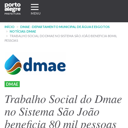
Pular
Expandir/recolher
para
navegação
MENU
o
conteúdo
INÍCIO
DMAE - DEPARTAMENTO MUNICIPAL DE ÁGUA E ESGOTOS
principal
NOTÍCIAS: DMAE
TRABALHO SOCIAL DO DMAE NO SISTEMA SÃO JOÃO BENEFICIA 80 MIL
PESSOAS
DMAE
Trabalho Social do Dmae
no Sistema São João
beneficia 80 mil pessoas