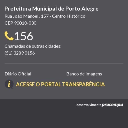
Prefeitura Municipal de Porto Alegre
Rua João Manoel , 157 - Centro Histórico
CEP 90010-030
Telefone
156
para
Chamadas de outras cidades:
(51) 3289 0156
contato:
Links
Diário Oficial
Banco de Imagens
úteis
(LINK
ACESSE O PORTAL TRANSPARÊNCIA
(abrem
ABRE
em
EM
nova
(link
NOVA
janela)
abre
JANELA)
em
nova