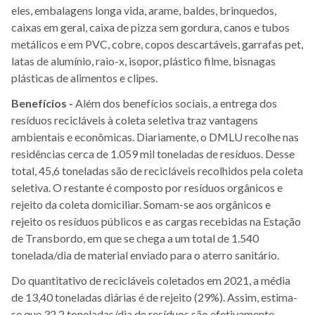
eles, embalagens longa vida, arame, baldes, brinquedos,
caixas em geral, caixa de pizza sem gordura, canos e tubos
metálicos e em PVC, cobre, copos descartáveis, garrafas pet,
latas de alumínio, raio-x, isopor, plástico filme, bisnagas
plásticas de alimentos e clipes.
Benefícios -
Além dos benefícios sociais, a entrega dos
resíduos recicláveis à coleta seletiva traz vantagens
ambientais e econômicas. Diariamente, o DMLU recolhe nas
residências cerca de 1.059 mil toneladas de resíduos. Desse
total, 45,6 toneladas são de recicláveis recolhidos pela coleta
seletiva. O restante é composto por resíduos orgânicos e
rejeito da coleta domiciliar. Somam-se aos orgânicos e
rejeito os resíduos públicos e as cargas recebidas na Estação
de Transbordo, em que se chega a um total de 1.540
tonelada/dia de material enviado para o aterro sanitário.
Do quantitativo de recicláveis coletados em 2021, a média
de 13,40 toneladas diárias é de rejeito (29%). Assim, estima-
se que 32,2 toneladas/dia de resíduos são efetivamente