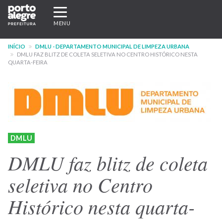
Pular
Expandir/recolher
para
navegação
MENU
o
conteúdo
INÍCIO
DMLU - DEPARTAMENTO MUNICIPAL DE LIMPEZA URBANA
principal
DMLU FAZ BLITZ DE COLETA SELETIVA NO CENTRO HISTÓRICO NESTA
QUARTA-FEIRA
DMLU
DMLU faz blitz de coleta
seletiva no Centro
Histórico nesta quarta-