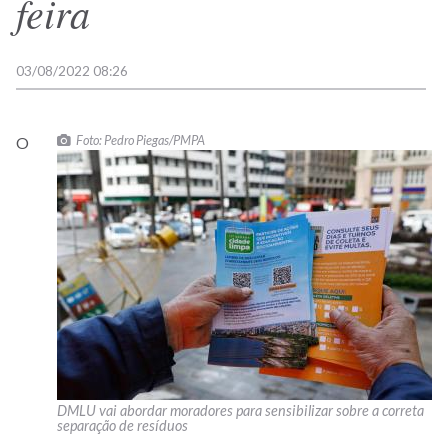
feira
03/08/2022 08:26
Foto: Pedro Piegas/PMPA
O
DMLU vai abordar moradores para sensibilizar sobre a correta
separação de resíduos