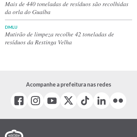
Mais de 440 toneladas de resíduos são recolhidas
da orla do Guaíba
DMLU
Mutirão de limpeza recolhe 42 toneladas de
resíduos da Restinga Velha
Acompanhe a prefeitura nas redes
Facebook
Instagram
Youtube
X
Tiktok
LinkedIn
Flickr
(link
(link
(link
(Antigo
(link
(link
(link
abre
abre
abre
Twitter)
abre
abre
abre
em
em
em
(link
em
em
em
nova
nova
nova
abre
nova
nova
nova
janela)
janela)
janela)
em
janela)
janela)
janela)