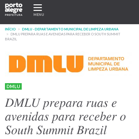
Pular
Expandir/recolher
para
navegação
MENU
o
conteúdo
INÍCIO
DMLU - DEPARTAMENTO MUNICIPAL DE LIMPEZA URBANA
principal
DMLU PREPARA RUAS E AVENIDAS PARA RECEBER O SOUTH SUMMIT
BRAZIL
DMLU
DMLU prepara ruas e
avenidas para receber o
South Summit Brazil