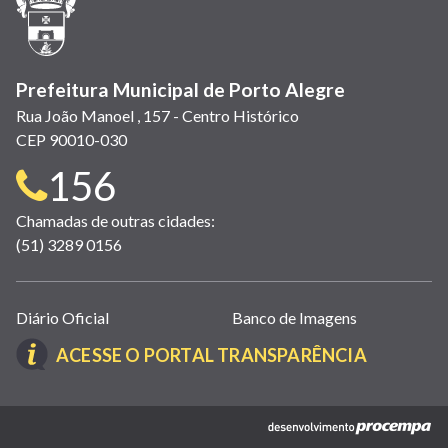
nova
janela)
Prefeitura Municipal de Porto Alegre
Rua João Manoel , 157 - Centro Histórico
CEP 90010-030
Telefone
156
para
Chamadas de outras cidades:
(51) 3289 0156
contato:
Links
Diário Oficial
Banco de Imagens
úteis
(LINK
ACESSE O PORTAL TRANSPARÊNCIA
(abrem
ABRE
em
EM
nova
(link
NOVA
janela)