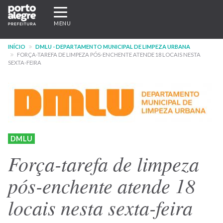
Pular
Expandir/recolher
para
navegação
MENU
o
conteúdo
INÍCIO
DMLU - DEPARTAMENTO MUNICIPAL DE LIMPEZA URBANA
principal
FORÇA-TAREFA DE LIMPEZA PÓS-ENCHENTE ATENDE 18 LOCAIS NESTA
SEXTA-FEIRA
DMLU
Força-tarefa de limpeza
pós-enchente atende 18
locais nesta sexta-feira