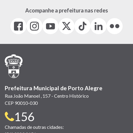
Acompanhe a prefeitura nas redes
Facebook
Instagram
Youtube
X
Tiktok
LinkedIn
Flickr
(link
(link
(link
(Antigo
(link
(link
(link
abre
abre
abre
Twitter)
abre
abre
abre
em
em
em
(link
em
em
em
nova
nova
nova
abre
nova
nova
nova
janela)
janela)
janela)
em
janela)
janela)
janela)
nova
janela)
Prefeitura Municipal de Porto Alegre
Rua João Manoel , 157 - Centro Histórico
CEP 90010-030
Telefone
156
para
Chamadas de outras cidades: