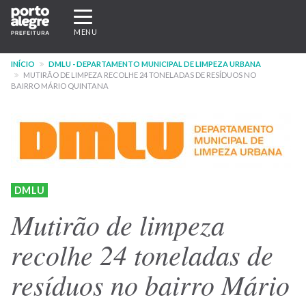
Pular
Expandir/recolher
para
navegação
MENU
o
conteúdo
INÍCIO
DMLU - DEPARTAMENTO MUNICIPAL DE LIMPEZA URBANA
principal
MUTIRÃO DE LIMPEZA RECOLHE 24 TONELADAS DE RESÍDUOS NO
BAIRRO MÁRIO QUINTANA
DMLU
Mutirão de limpeza
recolhe 24 toneladas de
resíduos no bairro Mário