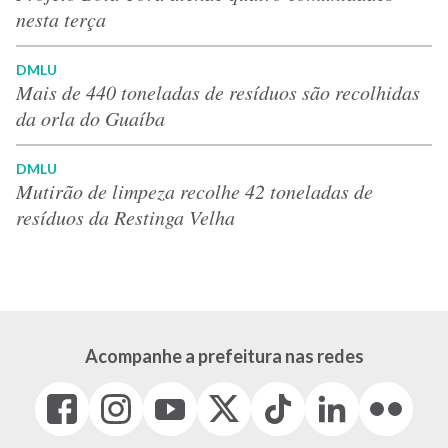
nesta terça
DMLU
Mais de 440 toneladas de resíduos são recolhidas
da orla do Guaíba
DMLU
Mutirão de limpeza recolhe 42 toneladas de
resíduos da Restinga Velha
Acompanhe a prefeitura nas redes
Facebook
Instagram
Youtube
X
Tiktok
LinkedIn
Flickr
(link
(link
(link
(Antigo
(link
(link
(link
abre
abre
abre
Twitter)
abre
abre
abre