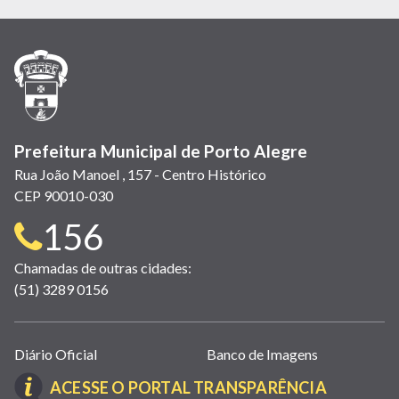
em
em
em
(link
em
em
em
nova
nova
nova
abre
nova
nova
nova
janela)
janela)
janela)
em
janela)
janela)
janela)
nova
janela)
Prefeitura Municipal de Porto Alegre
Rua João Manoel , 157 - Centro Histórico
CEP 90010-030
Telefone
156
para
Chamadas de outras cidades:
(51) 3289 0156
contato:
Links
Diário Oficial
Banco de Imagens
úteis
(LINK
ACESSE O PORTAL TRANSPARÊNCIA
(abrem