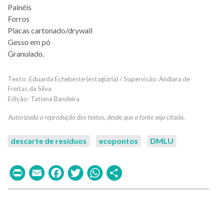
Painéis
Forros
Placas cartonado/drywall
Gesso em pó
Granulado.
Eduarda Echebeste (estagiária) / Supervisão: Andiara de
Freitas da Silva
Tatiana Bandeira
descarte de resíduos
ecopontos
DMLU
Print
Email
Facebook
Twitter
WhatsApp
Share