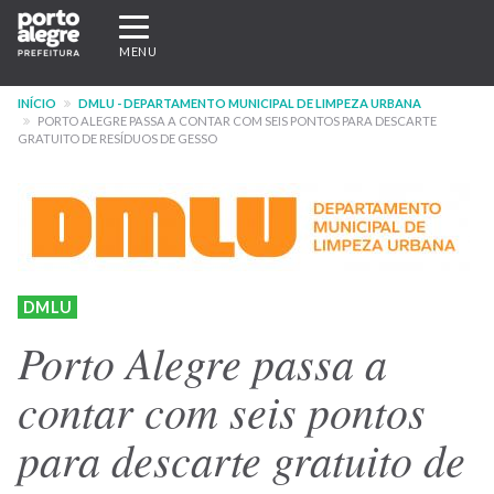
Pular
Expandir/recolher
para
navegação
MENU
o
conteúdo
INÍCIO
DMLU - DEPARTAMENTO MUNICIPAL DE LIMPEZA URBANA
principal
PORTO ALEGRE PASSA A CONTAR COM SEIS PONTOS PARA DESCARTE
GRATUITO DE RESÍDUOS DE GESSO
DMLU
Porto Alegre passa a
contar com seis pontos
para descarte gratuito de