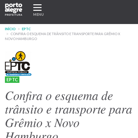
Pular
Expandir/recolher
para
navegação
MENU
o
conteúdo
INÍCIO
EPTC
principal
CONFIRA O ESQUEMA DE TRÂNSITO E TRANSPORTE PARA GRÊMIO X
NOVO HAMBURGO
EPTC
Confira o esquema de
trânsito e transporte para
Grêmio x Novo
Hamburgo