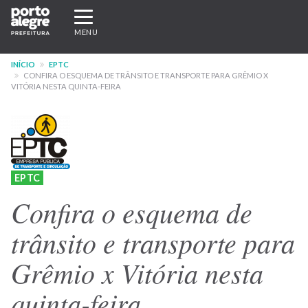
Pular
Expandir/recolher
para
navegação
MENU
o
conteúdo
INÍCIO
EPTC
principal
CONFIRA O ESQUEMA DE TRÂNSITO E TRANSPORTE PARA GRÊMIO X
VITÓRIA NESTA QUINTA-FEIRA
EPTC
Confira o esquema de
trânsito e transporte para
Grêmio x Vitória nesta
quinta-feira