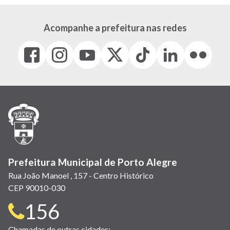
Acompanhe a prefeitura nas redes
Facebook
Instagram
Youtube
X
Tiktok
LinkedIn
Flickr
(link
(link
(link
(Antigo
(link
(link
(link
abre
abre
abre
Twitter)
abre
abre
abre
em
em
em
(link
em
em
em
nova
nova
nova
abre
nova
nova
nova
janela)
janela)
janela)
em
janela)
janela)
janela)
nova
janela)
Prefeitura Municipal de Porto Alegre
Rua João Manoel , 157 - Centro Histórico
CEP 90010-030
Telefone
156
Chamadas de outras cidades: