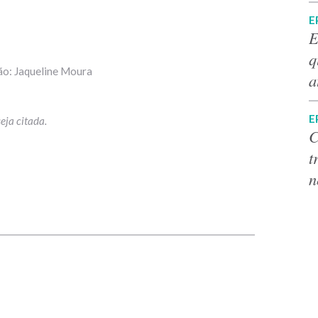
E
E
q
ão: Jaqueline Moura
a
E
C
t
n
p