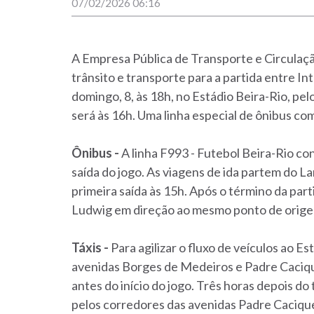
07/02/2026 06:16
A Empresa Pública de Transporte e Circula
trânsito e transporte para a partida entre In
domingo, 8, às 18h, no Estádio Beira-Rio, p
será às 16h. Uma linha especial de ônibus come
Ônibus -
A linha F993 - Futebol Beira-Rio co
saída do jogo. As viagens de ida partem do L
primeira saída às 15h. Após o término da par
Ludwig em direção ao mesmo ponto de orig
Táxis -
Para agilizar o fluxo de veículos ao Es
avenidas Borges de Medeiros e Padre Cacique 
antes do início do jogo. Três horas depois do 
pelos corredores das avenidas Padre Cacique 