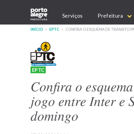
Pular
Main
para
Serviços
Prefeitura
o
navigation
conteúdo
INÍCIO
EPTC
CONFIRA O ESQUEMA DE TRÂNSITO PA
principal
EPTC
Confira o esquema 
jogo entre Inter e 
domingo