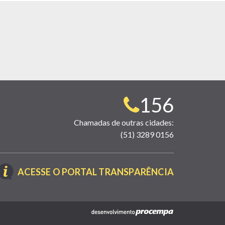
Telefone
156
para
Chamadas de outras cidades:
(51) 3289 0156
contato:
(LINK
ACESSE O PORTAL TRANSPARÊNCIA
ABRE
EM
NOVA