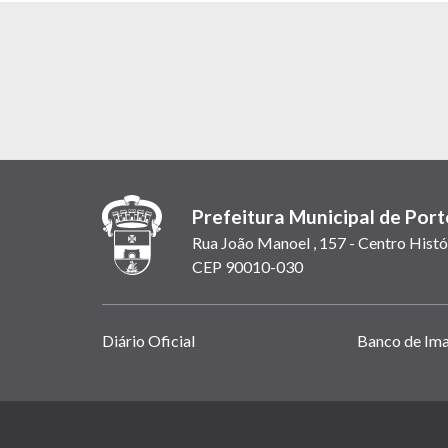
Prefeitura Municipal de Port
Rua João Manoel , 157 - Centro Histó
CEP 90010-030
Links
Diário Oficial
Banco de Im
úteis
(abrem
em
(link
nova