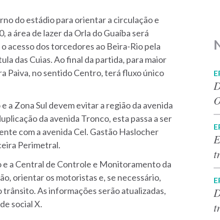
o do estádio para orientar a circulação e
0, a área de lazer da Orla do Guaíba será
r o acesso dos torcedores ao Beira-Rio pela
ula das Cuias. Ao final da partida, para maior
ra Paiva, no sentido Centro, terá fluxo único
E
D
O
 a Zona Sul devem evitar a região da avenida
uplicação da avenida Tronco, esta passa a ser
E
ente com a avenida Cel. Gastão Haslocher
E
eira Perimetral.
t
o e a Central de Controle e Monitoramento da
o, orientar os motoristas e, se necessário,
E
D
o trânsito. As informações serão atualizadas,
e social X.
t