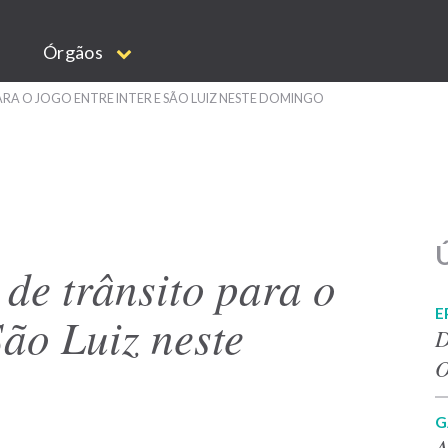
Órgãos
RA O JOGO ENTRE INTER E SÃO LUIZ NESTE DOMINGO
Ú
de trânsito para o
E
São Luiz neste
D
O
G
A