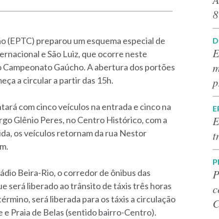
8
ção (EPTC) preparou um esquema especial de
D
E
ternacional e São Luiz, que ocorre neste
m
elo Campeonato Gaúcho. A abertura dos portões
p
ça a circular a partir das 15h.
ntará com cinco veículos na entrada e cinco na
E
E
argo Glênio Peres, no Centro Histórico, com a
tida, os veículos retornam da rua Nestor
t
em.
P
P
tádio Beira-Rio, o corredor de ônibus das
será liberado ao trânsito de táxis três horas
c
término, será liberada para os táxis a circulação
C
e Praia de Belas (sentido bairro-Centro).