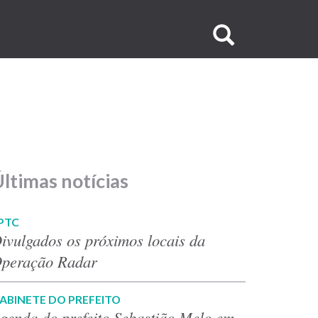
Buscar
no
site
ltimas notícias
PTC
ivulgados os próximos locais da
peração Radar
ABINETE DO PREFEITO
genda do prefeito Sebastião Melo em