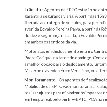
Trânsito -
Agentes da EPTC estarão no entorn
garantir a segurança viária. A partir das 15h3
liberada ao tráfego de veículos, para permiti
avenida Edvaldo Pereira Paiva, a partir da Rót
fluidez e segurança na saída, a Edvaldo Perei
em ambos os sentidos da via.
Motoristas em deslocamento entre o Centro e
Padre Cacique, na tarde de domingo. Com a d
a melhor opção para o deslocamento, juntam
Mazeron e avenida Érico Verissimo, ou a Terc
Monitoramento -
Os agentes de fiscalizaçã
Mobilidade da EPTC vão monitorar a circulaçã
realizar ajustes para minimizar os impactos n
em tempo real, pelo perfil @EPTC_POA na red