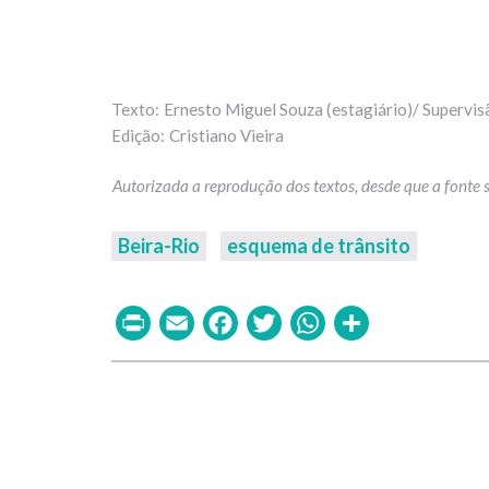
Ernesto Miguel Souza (estagiário)/ Supervis
Cristiano Vieira
Beira-Rio
esquema de trânsito
Print
Email
Facebook
Twitter
WhatsAp
Share