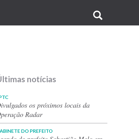
Buscar
no
site
ltimas notícias
PTC
ivulgados os próximos locais da
peração Radar
ABINETE DO PREFEITO
genda do prefeito Sebastião Melo em