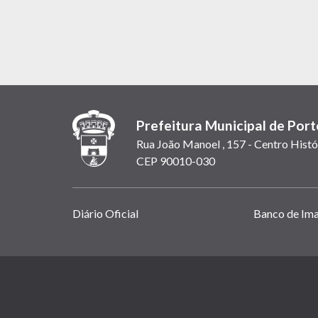
Prefeitura Municipal de Port
Rua João Manoel , 157 - Centro Histó
CEP 90010-030
Links
Diário Oficial
Banco de Im
úteis
(abrem
em
(link
nova
abre
janela)
em