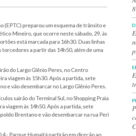
8
ão (EPTC) preparou um esquema de trânsito e
D
E
ético Mineiro, que ocorre neste sábado, 29, às
m
ortões está marcada para 16h30. Duas linhas
p
s torcedores a partir das 14h50, além de uma
E
airão do Largo Glênio Peres, no Centro
E
ira viagem às 15h30. Após a partida, sete
t
ano e vão desembarcar no Largo Glênio Peres.
culos sairão do Terminal Sul, no Shopping Praia
P
ira viagem às 14h50. Após a partida, sete
P
eopoldo Brentano e vão desembarcar na rua Peri
c
C
60.4 - Parque Humaitá partirão em direção ao