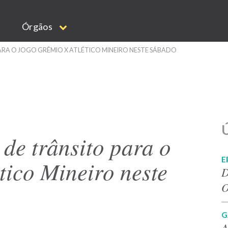
Órgãos
ARA O JOGO GRÊMIO X ATLÉTICO MINEIRO NESTE SÁBADO
Ú
de trânsito para o
E
tico Mineiro neste
D
O
G
A