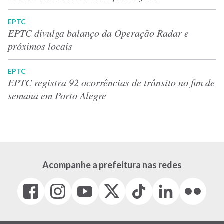
EPTC
EPTC divulga balanço da Operação Radar e
próximos locais
EPTC
EPTC registra 92 ocorrências de trânsito no fim de
semana em Porto Alegre
Acompanhe a prefeitura nas redes
Facebook
Instagram
Youtube
X
Tiktok
LinkedIn
Flickr
(link
(link
(link
(Antigo
(link
(link
(link
abre
abre
abre
Twitter)
abre
abre
abre
em
em
em
(link
em
em
em