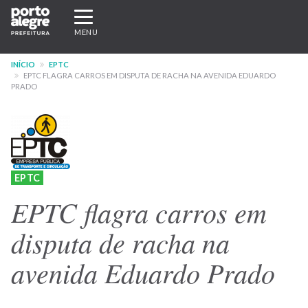
Pular
Expandir/recolher
para
navegação
MENU
o
conteúdo
INÍCIO
EPTC
principal
EPTC FLAGRA CARROS EM DISPUTA DE RACHA NA AVENIDA EDUARDO
PRADO
EPTC
EPTC flagra carros em
disputa de racha na
avenida Eduardo Prado