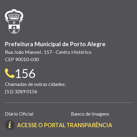
nova
nova
nova
abre
nova
nova
nova
janela)
janela)
janela)
em
janela)
janela)
janela)
nova
janela)
Prefeitura Municipal de Porto Alegre
Rua João Manoel , 157 - Centro Histórico
CEP 90010-030
Telefone
156
para
Chamadas de outras cidades:
(51) 3289 0156
contato:
Links
Diário Oficial
Banco de Imagens
úteis
(LINK
ACESSE O PORTAL TRANSPARÊNCIA
(abrem
ABRE
em