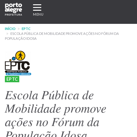
Pular
Expandir/recolher
para
navegação
MENU
o
conteúdo
INÍCIO
EPTC
principal
ESCOLA PÚBLICA DE MOBILIDADE PROMOVE AÇÕES NO FÓRUM DA
POPULAÇÃO IDOSA
EPTC
Escola Pública de
Mobilidade promove
ações no Fórum da
População Idosa