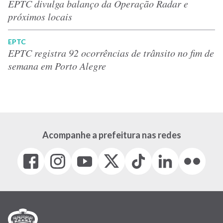
EPTC divulga balanço da Operação Radar e
próximos locais
EPTC
EPTC registra 92 ocorrências de trânsito no fim de
semana em Porto Alegre
Acompanhe a prefeitura nas redes
Facebook
Instagram
Youtube
X
Tiktok
LinkedIn
Flickr
(link
(link
(link
(Antigo
(link
(link
(link
abre
abre
abre
Twitter)
abre
abre
abre
em
em
em
(link
em
em
em
nova
nova
nova
abre
nova
nova
nova
janela)
janela)
janela)
em
janela)
janela)
janela)