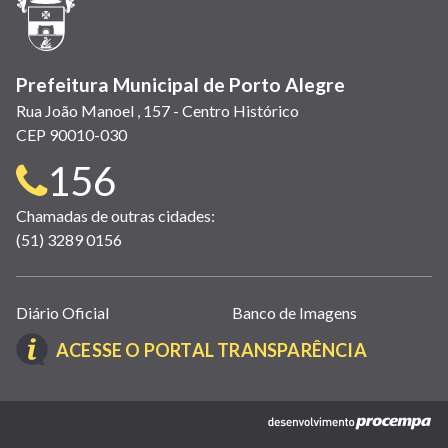
nova
janela)
Prefeitura Municipal de Porto Alegre
Rua João Manoel , 157 - Centro Histórico
CEP 90010-030
Telefone
156
para
Chamadas de outras cidades:
(51) 3289 0156
contato:
Links
Diário Oficial
Banco de Imagens
úteis
(LINK
ACESSE O PORTAL TRANSPARÊNCIA
(abrem
ABRE
em
EM
nova
(link
NOVA
janela)