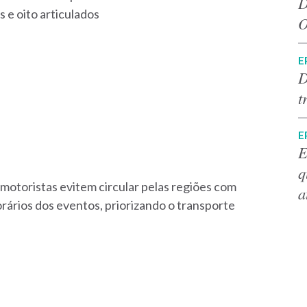
D
 e oito articulados
O
E
D
t
E
E
q
motoristas evitem circular pelas regiões com
a
rários dos eventos, priorizando o transporte