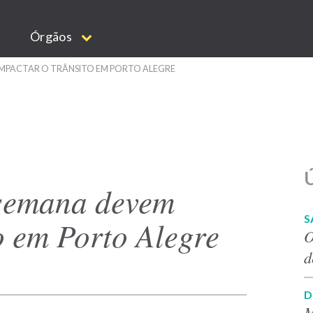
Órgãos
IMPACTAR O TRÂNSITO EM PORTO ALEGRE
Ú
 semana devem
S
o em Porto Alegre
O
d
D
M