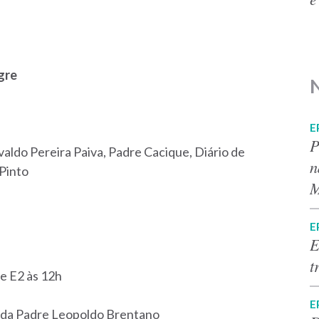
gre
E
P
aldo Pereira Paiva, Padre Cacique, Diário de
n
 Pinto
M
E
E
t
e E2 às 12h
E
nida Padre Leopoldo Brentano