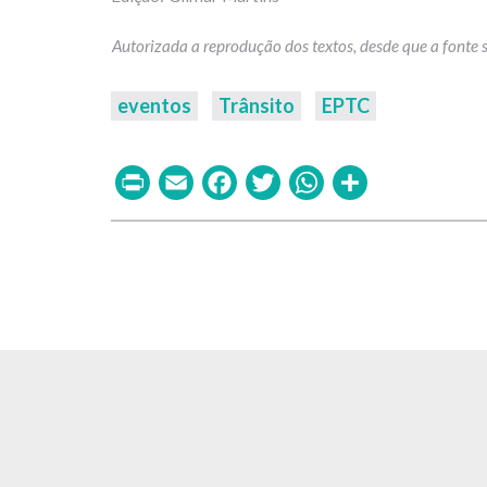
eventos
Trânsito
EPTC
Print
Email
Facebook
Twitter
WhatsAp
Share