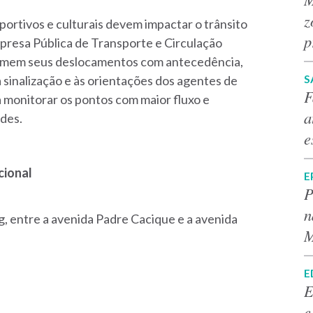
z
portivos e culturais devem impactar o trânsito
p
presa Pública de Transporte e Circulação
amem seus deslocamentos com antecedência,
S
à sinalização e às orientações dos agentes de
F
a monitorar os pontos com maior fluxo e
a
ades.
e
cional
E
P
n
, entre a avenida Padre Cacique e a avenida
M
E
E
e