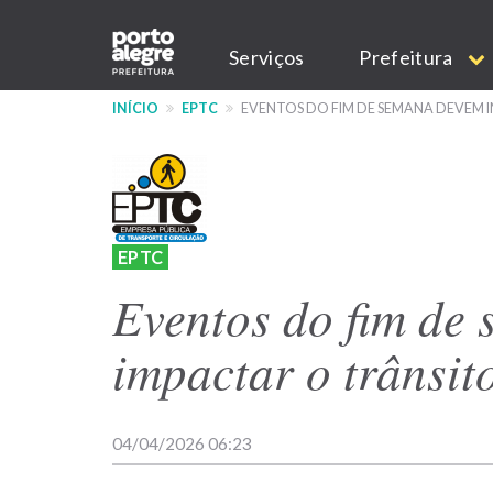
Pular
Main
para
Serviços
Prefeitura
o
navigation
conteúdo
INÍCIO
EPTC
EVENTOS DO FIM DE SEMANA DEVEM 
principal
EPTC
Eventos do fim de
impactar o trânsit
04/04/2026 06:23