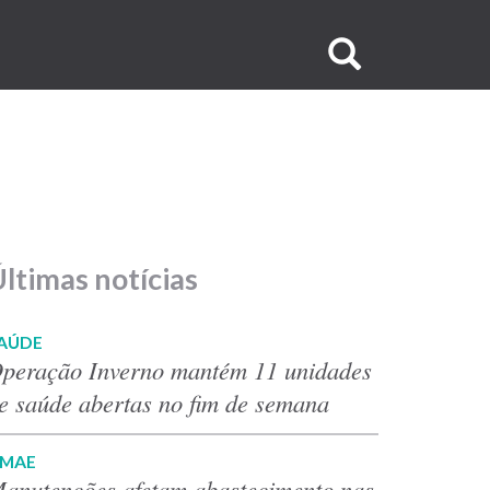
Buscar
no
site
ltimas notícias
AÚDE
peração Inverno mantém 11 unidades
e saúde abertas no fim de semana
MAE
anutenções afetam abastecimento nas