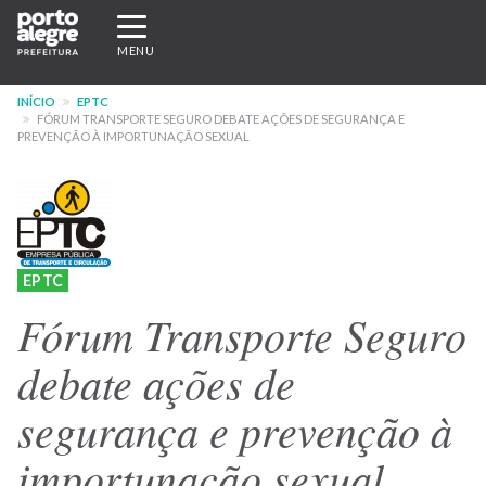
Pular
Expandir/recolher
para
navegação
MENU
o
conteúdo
INÍCIO
EPTC
principal
FÓRUM TRANSPORTE SEGURO DEBATE AÇÕES DE SEGURANÇA E
PREVENÇÃO À IMPORTUNAÇÃO SEXUAL
EPTC
Fórum Transporte Seguro
debate ações de
segurança e prevenção à
importunação sexual