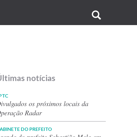
Buscar
no
site
ltimas notícias
PTC
ivulgados os próximos locais da
peração Radar
ABINETE DO PREFEITO
genda do prefeito Sebastião Melo em