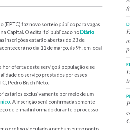
8
o (EPTC) faz novo sorteio público para vagas
D
E
a Capital. O edital foi publicado no
Diário
m
e as inscrições estarão abertas de 23 de
p
acontecerá no dia 11 de março, às 9h, em local
E
lhor oferta deste serviço à população e se
E
ualidade do serviço prestados por esses
t
PTC, Pedro Bisch Neto.
torizatários exclusivamente por meio de um
P
ônico
. A inscrição será confirmada somente
P
reço de e-mail informado durante o processo
c
C
er o prefixo vinculado a nenhum outro ponto