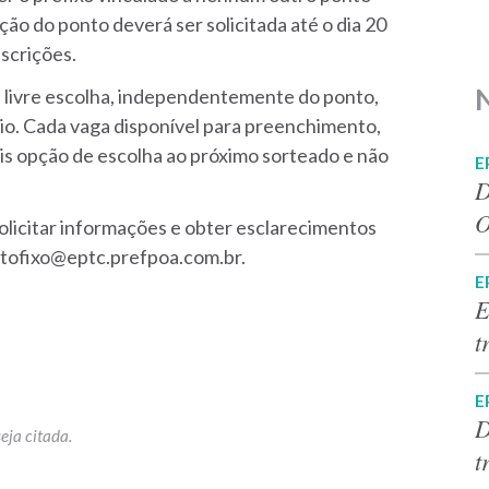
ação do ponto deverá ser solicitada até o dia 20
nscrições.
 livre escolha, independentemente do ponto,
o. Cada vaga disponível para preenchimento,
is opção de escolha ao próximo sorteado e não
E
D
O
olicitar informações e obter esclarecimentos
ontofixo@eptc.prefpoa.com.br.
E
E
t
E
D
t