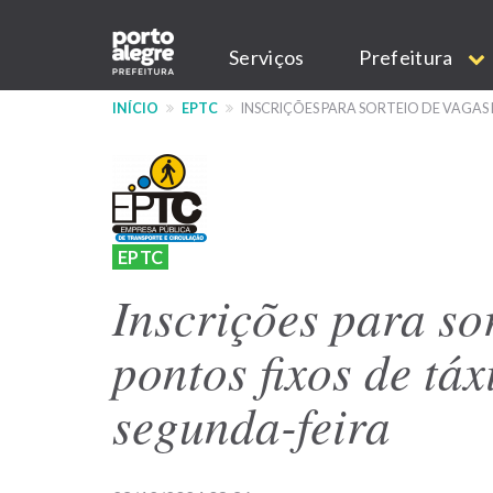
Pular
Main
para
Serviços
Prefeitura
o
navigation
conteúdo
INÍCIO
EPTC
INSCRIÇÕES PARA SORTEIO DE VAGAS 
principal
EPTC
Inscrições para so
pontos fixos de tá
segunda-feira