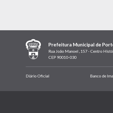
Prefeitura Municipal de Port
Rua João Manoel , 157 - Centro Histó
CEP 90010-030
Links
Diário Oficial
Banco de Im
úteis
(abrem
em
(link
nova
abre
janela)
em