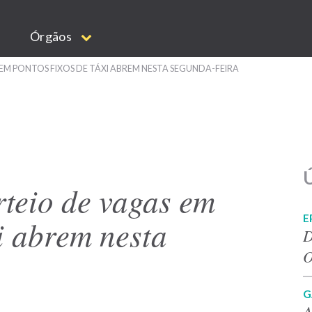
Órgãos
EM PONTOS FIXOS DE TÁXI ABREM NESTA SEGUNDA-FEIRA
Ú
rteio de vagas em
E
xi abrem nesta
D
O
G
A