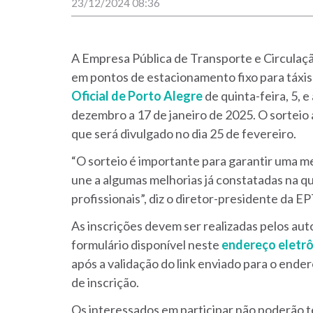
23/12/2024 08:36
A Empresa Pública de Transporte e Circulaçã
em pontos de estacionamento fixo para táxis n
Oficial de Porto Alegre
de quinta-feira, 5, 
dezembro a 17 de janeiro de 2025. O sorteio 
que será divulgado no dia 25 de fevereiro.
“O sorteio é importante para garantir uma me
une a algumas melhorias já constatadas na q
profissionais”, diz o diretor-presidente da E
As inscrições devem ser realizadas pelos au
formulário disponível neste
endereço eletr
após a validação do link enviado para o ende
de inscrição.
Os interessados em participar não poderão t