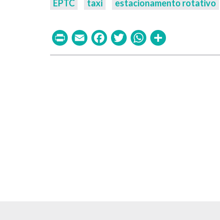
EPTC
taxi
estacionamento rotativo
Print
Email
Facebook
Twitter
WhatsAp
Share