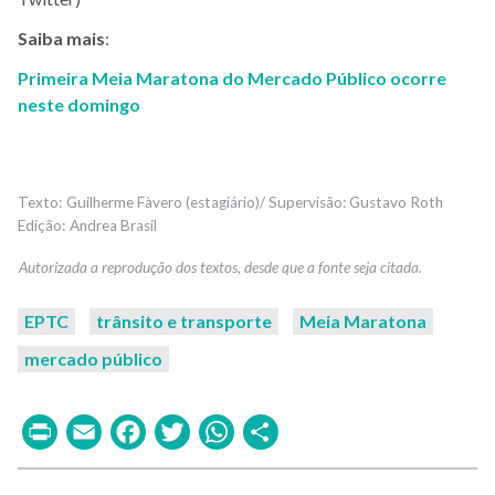
Saiba
mais
:
Primeira Meia Maratona do Mercado Público ocorre
neste domingo
Guilherme Fàvero (estagiário)/ Supervisão: Gustavo Roth
Andrea Brasil
EPTC
trânsito e transporte
Meia Maratona
mercado público
Print
Email
Facebook
Twitter
WhatsApp
Share