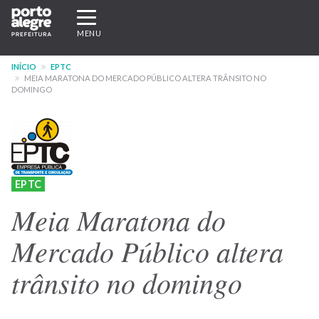
Pular
Expandir/recolher
para
navegação
MENU
o
conteúdo
INÍCIO
EPTC
principal
MEIA MARATONA DO MERCADO PÚBLICO ALTERA TRÂNSITO NO
DOMINGO
EPTC
Meia Maratona do
Mercado Público altera
trânsito no domingo