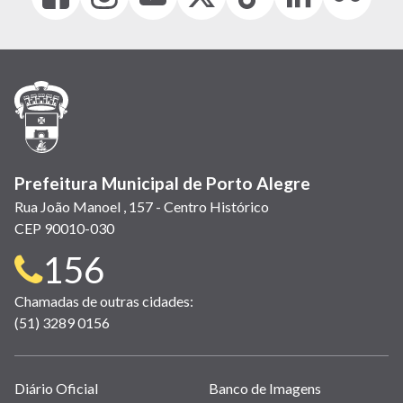
(link
(link
(link
(Antigo
(link
(link
(link
abre
abre
abre
Twitter)
abre
abre
abre
em
em
em
(link
em
em
em
nova
nova
nova
abre
nova
nova
nova
janela)
janela)
janela)
em
janela)
janela)
janela)
nova
janela)
Prefeitura Municipal de Porto Alegre
Rua João Manoel , 157 - Centro Histórico
CEP 90010-030
Telefone
156
para
Chamadas de outras cidades:
(51) 3289 0156
contato:
Links
Diário Oficial
Banco de Imagens