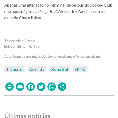
Apenas uma alteração no Terminal de ônibus do Jockey Club,
que passará para a Praça José Alexandre Zacchia, entre a
avenida Chuí x Ibicuí.
Aline Rimolo
Gilmar Martins
Trânsito
Corrida
Zona Sul
EPTC
Print
Email
Facebook
Twitter
WhatsApp
Share
Últimas notícias