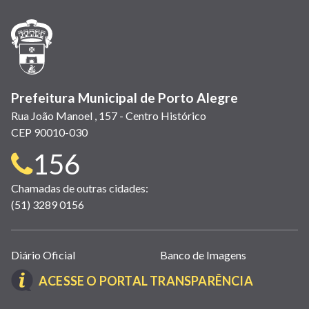
nova
nova
nova
abre
nova
nova
nova
janela)
janela)
janela)
em
janela)
janela)
janela)
nova
janela)
Prefeitura Municipal de Porto Alegre
Rua João Manoel , 157 - Centro Histórico
CEP 90010-030
Telefone
156
para
Chamadas de outras cidades:
(51) 3289 0156
contato:
Links
Diário Oficial
Banco de Imagens
úteis
(LINK
ACESSE O PORTAL TRANSPARÊNCIA
(abrem
ABRE
em