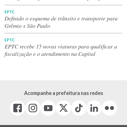
EPTC
Definido o esquema de trânsito e transporte para
Grêmio x São Paulo
EPTC
EPTC recebe 15 novas viaturas para qualificar a
fiscalização e o atendimento na Capital
Acompanhe a prefeitura nas redes
Facebook
Instagram
Youtube
X
Tiktok
LinkedIn
Flickr
(link
(link
(link
(Antigo
(link
(link
(link
abre
abre
abre
Twitter)
abre
abre
abre
em
em
em
(link
em
em
em