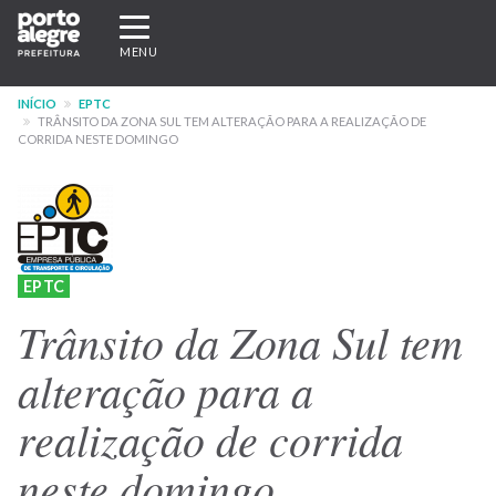
Pular
Expandir/recolher
para
navegação
MENU
o
conteúdo
INÍCIO
EPTC
principal
TRÂNSITO DA ZONA SUL TEM ALTERAÇÃO PARA A REALIZAÇÃO DE
CORRIDA NESTE DOMINGO
EPTC
Trânsito da Zona Sul tem
alteração para a
realização de corrida
neste domingo