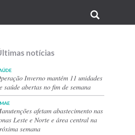
Buscar
no
site
ltimas notícias
AÚDE
peração Inverno mantém 11 unidades
e saúde abertas no fim de semana
MAE
anutenções afetam abastecimento nas
onas Leste e Norte e área central na
róxima semana