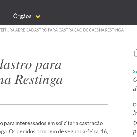
Órgãos
FEITURA ABRE CADASTRO PARA CASTRAÇÃO DE CÃES NA RESTINGA
Ú
dastro para
S
na Restinga
O
d
D
M
z
o para interessados em solicitar a castração
p
nga. Os pedidos ocorrem de segunda-feira, 16,