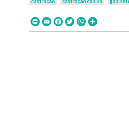
castração
castração canina
gabinete
Print
Email
Facebook
Twitter
WhatsAp
Share