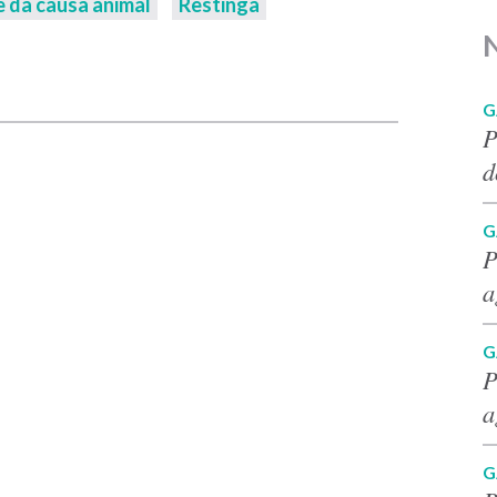
 da causa animal
Restinga
p
G
P
d
G
P
a
G
P
a
G