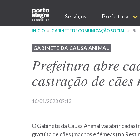
Pular
Main
para
Serviços
Prefeitura
o
navigation
conteúdo
INÍCIO
GABINETE DE COMUNICAÇÃO SOCIAL
PRE
principal
GABINETE DA CAUSA ANIMAL
Prefeitura abre ca
castração de cães 
16/01/2023 09:13
O Gabinete da Causa Animal vai abrir cadastr
gratuita de cães (machos e fêmeas) na Resti