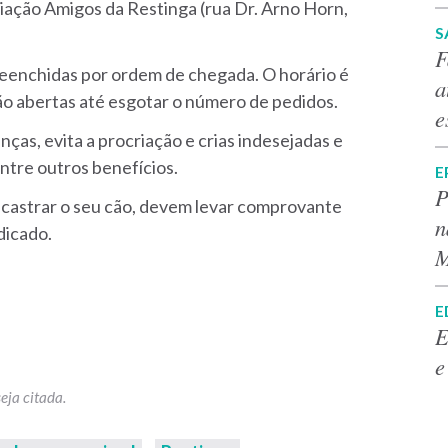
ociação Amigos da Restinga (rua Dr. Arno Horn,
S
F
reenchidas por ordem de chegada. O horário é
a
ão abertas até esgotar o número de pedidos.
e
ças, evita a procriação e crias indesejadas e
ntre outros benefícios.
E
P
 castrar o seu cão, devem levar comprovante
n
ndicado.
M
E
E
e