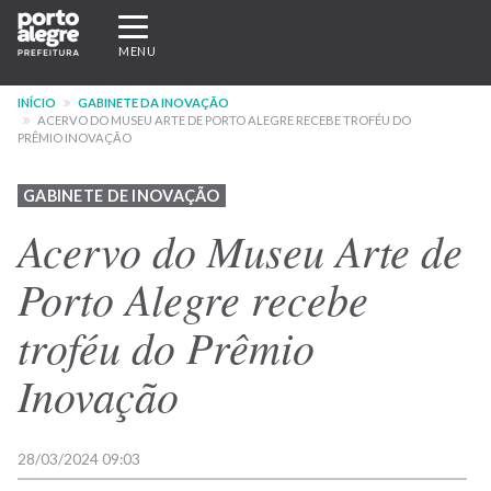
Pular
Expandir/recolher
para
navegação
MENU
o
conteúdo
INÍCIO
GABINETE DA INOVAÇÃO
principal
ACERVO DO MUSEU ARTE DE PORTO ALEGRE RECEBE TROFÉU DO
PRÊMIO INOVAÇÃO
GABINETE DE INOVAÇÃO
Acervo do Museu Arte de
Porto Alegre recebe
troféu do Prêmio
Inovação
28/03/2024 09:03