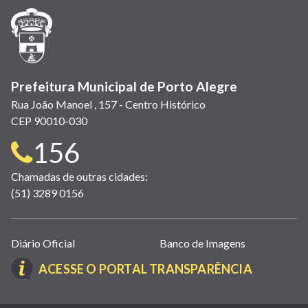
janela)
janela)
janela)
em
janela)
janela)
janela)
nova
janela)
Prefeitura Municipal de Porto Alegre
Rua João Manoel , 157 - Centro Histórico
CEP 90010-030
Telefone
156
para
Chamadas de outras cidades:
(51) 3289 0156
contato:
Links
Diário Oficial
Banco de Imagens
úteis
(LINK
ACESSE O PORTAL TRANSPARÊNCIA
(abrem
ABRE
em
EM