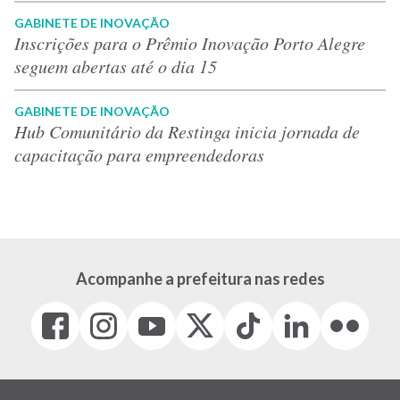
GABINETE DE INOVAÇÃO
Inscrições para o Prêmio Inovação Porto Alegre
seguem abertas até o dia 15
GABINETE DE INOVAÇÃO
Hub Comunitário da Restinga inicia jornada de
capacitação para empreendedoras
Acompanhe a prefeitura nas redes
Facebook
Instagram
Youtube
X
Tiktok
LinkedIn
Flickr
(link
(link
(link
(Antigo
(link
(link
(link
abre
abre
abre
Twitter)
abre
abre
abre
em
em
em
(link
em
em
em
nova
nova
nova
abre
nova
nova
nova