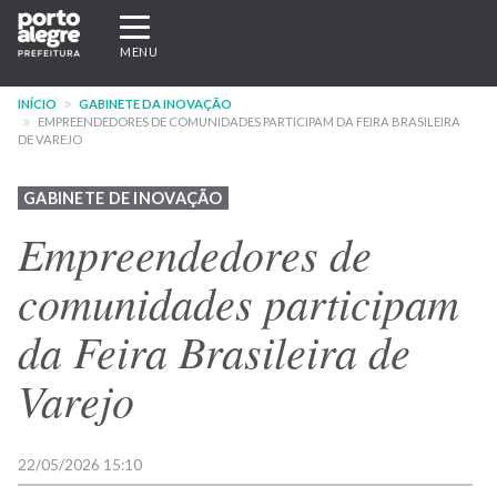
Pular
Expandir/recolher
para
navegação
MENU
o
conteúdo
INÍCIO
GABINETE DA INOVAÇÃO
principal
EMPREENDEDORES DE COMUNIDADES PARTICIPAM DA FEIRA BRASILEIRA
DE VAREJO
GABINETE DE INOVAÇÃO
Empreendedores de
comunidades participam
da Feira Brasileira de
Varejo
22/05/2026 15:10