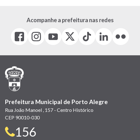
Acompanhe a prefeitura nas redes
Facebook
Instagram
Youtube
X
Tiktok
LinkedIn
Flickr
(link
(link
(link
(Antigo
(link
(link
(link
abre
abre
abre
Twitter)
abre
abre
abre
em
em
em
(link
em
em
em
nova
nova
nova
abre
nova
nova
nova
janela)
janela)
janela)
em
janela)
janela)
janela)
nova
janela)
Prefeitura Municipal de Porto Alegre
Rua João Manoel , 157 - Centro Histórico
CEP 90010-030
Telefone
156