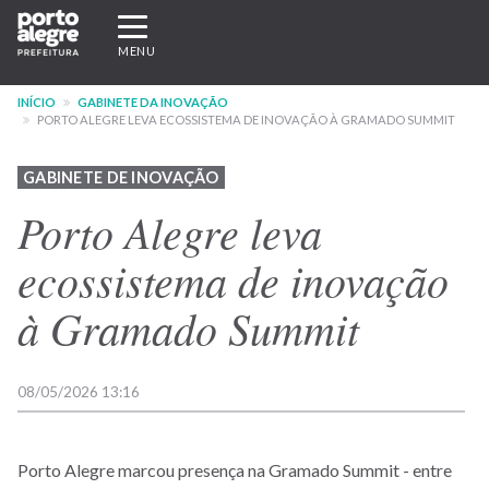
Pular
Expandir/recolher
para
navegação
MENU
o
conteúdo
INÍCIO
GABINETE DA INOVAÇÃO
principal
PORTO ALEGRE LEVA ECOSSISTEMA DE INOVAÇÃO À GRAMADO SUMMIT
GABINETE DE INOVAÇÃO
Porto Alegre leva
ecossistema de inovação
à Gramado Summit
08/05/2026 13:16
Porto Alegre marcou presença na Gramado Summit - entre