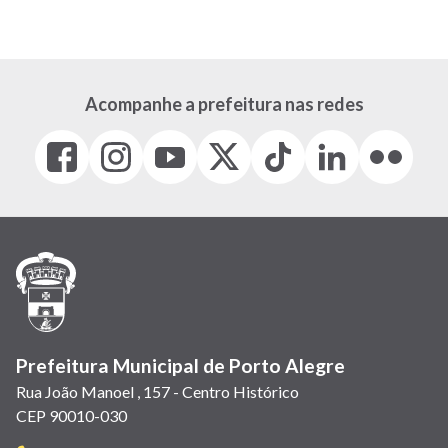
Acompanhe a prefeitura nas redes
Facebook
Instagram
Youtube
X
Tiktok
LinkedIn
Flickr
(link
(link
(link
(Antigo
(link
(link
(link
abre
abre
abre
Twitter)
abre
abre
abre
em
em
em
(link
em
em
em
nova
nova
nova
abre
nova
nova
nova
janela)
janela)
janela)
em
janela)
janela)
janela)
nova
janela)
Prefeitura Municipal de Porto Alegre
Rua João Manoel , 157 - Centro Histórico
CEP 90010-030