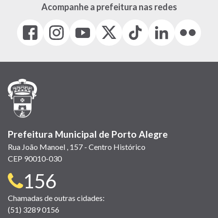
Acompanhe a prefeitura nas redes
Facebook
Instagram
Youtube
X
Tiktok
LinkedIn
Flickr
(link
(link
(link
(Antigo
(link
(link
(link
abre
abre
abre
Twitter)
abre
abre
abre
em
em
em
(link
em
em
em
nova
nova
nova
abre
nova
nova
nova
janela)
janela)
janela)
em
janela)
janela)
janela)
nova
janela)
Prefeitura Municipal de Porto Alegre
Rua João Manoel , 157 - Centro Histórico
CEP 90010-030
Telefone
156
para
Chamadas de outras cidades:
(51) 3289 0156