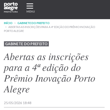
Pular
Expandir/recolher
para
navegação
MENU
o
conteúdo
INÍCIO
GABINETE DO PREFEITO
principal
ABERTAS AS INSCRIÇÕES PARA A 4ª EDIÇÃO DO PRÊMIO INOVAÇÃO
PORTO ALEGRE
GABINETE DO PREFEITO
Abertas as inscrições
para a 4ª edição do
Prêmio Inovação Porto
Alegre
25/05/2026 18:48