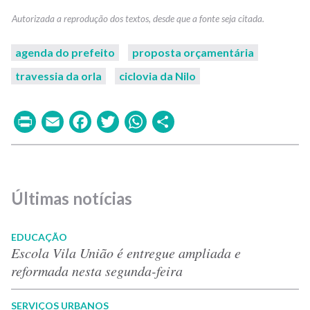
agenda do prefeito
proposta orçamentária
travessia da orla
ciclovia da Nilo
Print
Email
Facebook
Twitter
WhatsApp
Share
Últimas notícias
EDUCAÇÃO
Escola Vila União é entregue ampliada e
reformada nesta segunda-feira
SERVIÇOS URBANOS