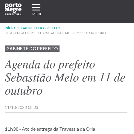
Pular
Expandir/recolher
para
navegação
MENU
o
conteúdo
INÍCIO
GABINETE DO PREFEITO
principal
AGENDA DO PREFEITO SEBASTIÃO MELO EM 11 DE OUTUBRO
GABINETE DO PREFEITO
Agenda do prefeito
Sebastião Melo em 11 de
outubro
11/10/2023 08:33
11h30
- Ato de entrega da Travessia da Orla