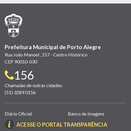
em
em
em
(link
em
em
em
nova
nova
nova
abre
nova
nova
nova
janela)
janela)
janela)
em
janela)
janela)
janela)
nova
janela)
Prefeitura Municipal de Porto Alegre
Rua João Manoel , 157 - Centro Histórico
CEP 90010-030
Telefone
156
para
Chamadas de outras cidades:
(51) 3289 0156
contato:
Links
Diário Oficial
Banco de Imagens
úteis
(LINK
ACESSE O PORTAL TRANSPARÊNCIA
(abrem