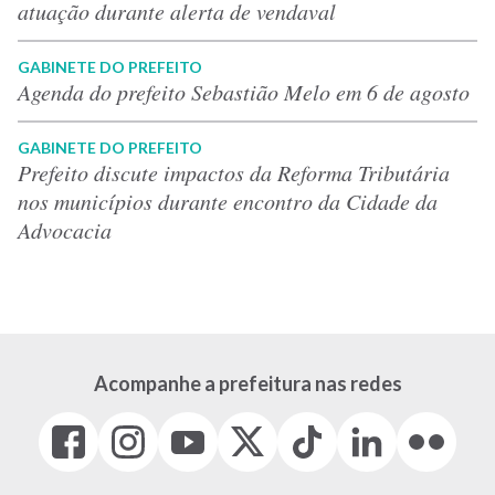
atuação durante alerta de vendaval
GABINETE DO PREFEITO
Agenda do prefeito Sebastião Melo em 6 de agosto
GABINETE DO PREFEITO
Prefeito discute impactos da Reforma Tributária
nos municípios durante encontro da Cidade da
Advocacia
Acompanhe a prefeitura nas redes
Facebook
Instagram
Youtube
X
Tiktok
LinkedIn
Flickr
(link
(link
(link
(Antigo
(link
(link
(link
abre
abre
abre
Twitter)
abre
abre
abre