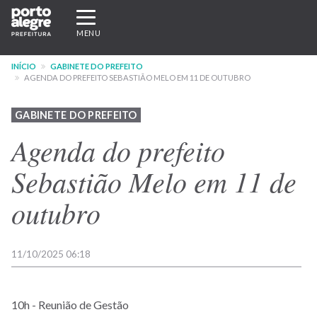
Pular
Expandir/recolher
para
navegação
MENU
o
conteúdo
INÍCIO
GABINETE DO PREFEITO
principal
AGENDA DO PREFEITO SEBASTIÃO MELO EM 11 DE OUTUBRO
GABINETE DO PREFEITO
Agenda do prefeito
Sebastião Melo em 11 de
outubro
11/10/2025 06:18
10h - Reunião de Gestão