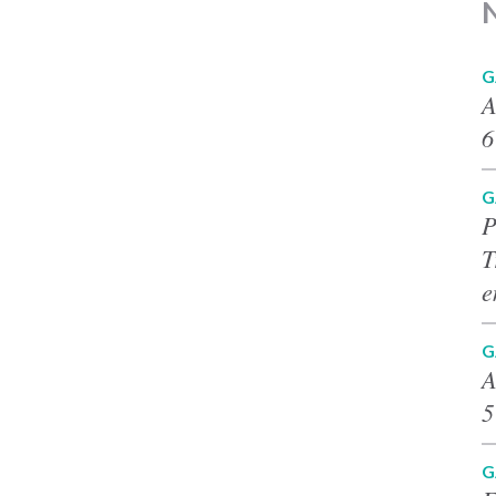
G
A
6
G
P
T
e
G
A
5
G