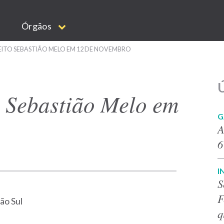
Órgãos
ITO SEBASTIÃO MELO EM 12 DE NOVEMBRO
Ú
o Sebastião Melo em
G
A
6
I
S
F
ão Sul
q