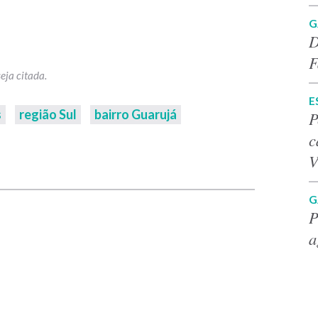
G
D
F
E
s
região Sul
bairro Guarujá
P
c
p
V
G
P
a