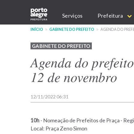
Pular
Main
para
Serviços
Prefeitura
o
navigation
conteúdo
INÍCIO
GABINETE DO PREFEITO
AGENDA DO PREFE
principal
GABINETE DO PREFEITO
Agenda do prefeit
12 de novembro
12/11/2022 06:31
10h
- Nomeação de Prefeitos de Praça - Regi
Local: Praça Zeno Simon