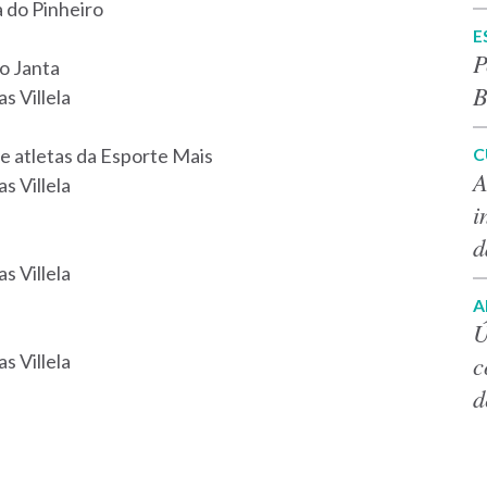
a do Pinheiro
E
P
io Janta
B
s Villela
C
e atletas da Esporte Mais
A
s Villela
i
d
s Villela
A
Ú
c
s Villela
d