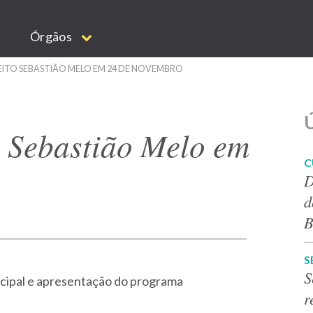
Órgãos
ITO SEBASTIÃO MELO EM 24 DE NOVEMBRO
Ú
o Sebastião Melo em
C
D
d
B
S
S
icipal e apresentação do programa
r