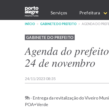
Pular
Main
para
Serviços
Prefeitura
o
navigation
conteúdo
INÍCIO
GABINETE DO PREFEITO
AGENDA DO PREFE
principal
GABINETE DO PREFEITO
Agenda do prefeit
24 de novembro
24/11/2023 08:35
9h
- Entrega da revitalização do Viveiro Mun
POA+Verde