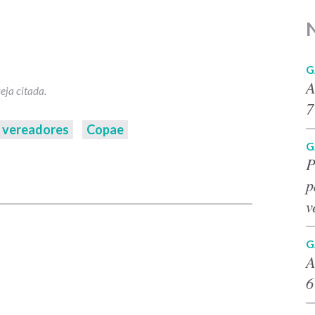
G
A
7
vereadores
Copae
G
P
p
p
v
G
A
6