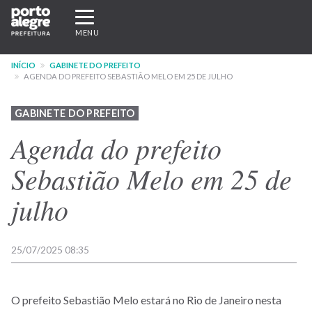
Pular
Expandir/recolher
para
navegação
MENU
o
conteúdo
INÍCIO
GABINETE DO PREFEITO
principal
AGENDA DO PREFEITO SEBASTIÃO MELO EM 25 DE JULHO
GABINETE DO PREFEITO
Agenda do prefeito
Sebastião Melo em 25 de
julho
25/07/2025 08:35
O prefeito Sebastião Melo estará no Rio de Janeiro nesta