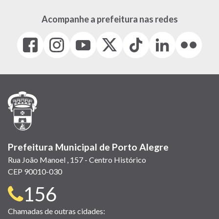
Acompanhe a prefeitura nas redes
Facebook
Instagram
Youtube
X
Tiktok
LinkedIn
Flickr
(link
(link
(link
(Antigo
(link
(link
(link
abre
abre
abre
Twitter)
abre
abre
abre
em
em
em
(link
em
em
em
nova
nova
nova
abre
nova
nova
nova
janela)
janela)
janela)
em
janela)
janela)
janela)
nova
janela)
Prefeitura Municipal de Porto Alegre
Rua João Manoel , 157 - Centro Histórico
CEP 90010-030
Telefone
156
para
Chamadas de outras cidades: