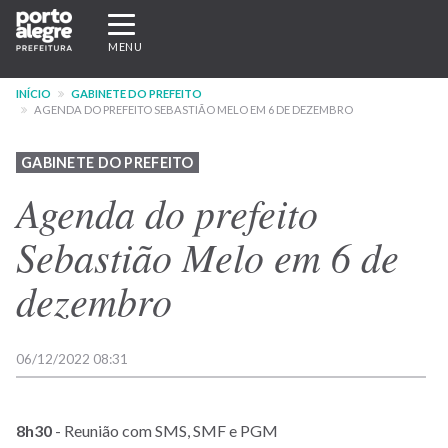
Pular
Expandir/recolher
para
navegação
MENU
o
conteúdo
INÍCIO
GABINETE DO PREFEITO
principal
AGENDA DO PREFEITO SEBASTIÃO MELO EM 6 DE DEZEMBRO
GABINETE DO PREFEITO
Agenda do prefeito
Sebastião Melo em 6 de
dezembro
06/12/2022 08:31
8h30
- Reunião com SMS, SMF e PGM