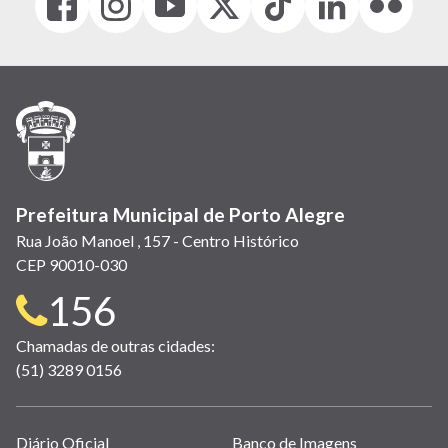
(link
(link
(link
(Antigo
(link
(link
(link
abre
abre
abre
Twitter)
abre
abre
abre
em
em
em
(link
em
em
em
nova
nova
nova
abre
nova
nova
nova
janela)
janela)
janela)
em
janela)
janela)
janela)
nova
janela)
Prefeitura Municipal de Porto Alegre
Rua João Manoel , 157 - Centro Histórico
CEP 90010-030
Telefone
156
para
Chamadas de outras cidades:
(51) 3289 0156
contato:
Links
Diário Oficial
Banco de Imagens