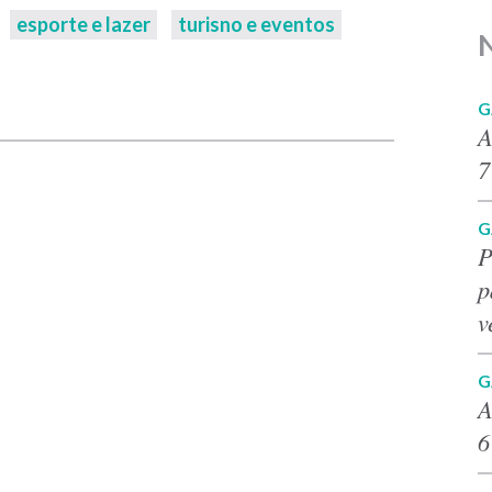
esporte e lazer
turisno e eventos
p
G
A
7
G
P
p
v
G
A
6