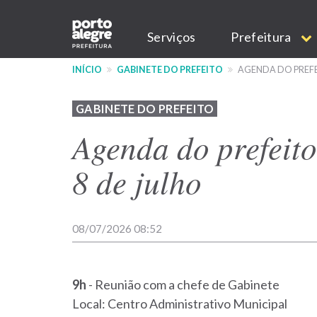
Pular
Main
para
Serviços
Prefeitura
o
navigation
conteúdo
INÍCIO
GABINETE DO PREFEITO
AGENDA DO PREFE
principal
GABINETE DO PREFEITO
Agenda do prefeit
8 de julho
08/07/2026 08:52
9h
- Reunião com a chefe de Gabinete
Local: Centro Administrativo Municipal