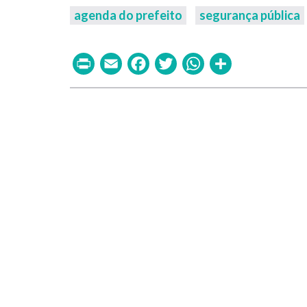
agenda do prefeito
segurança pública
Print
Email
Facebook
Twitter
WhatsAp
Share