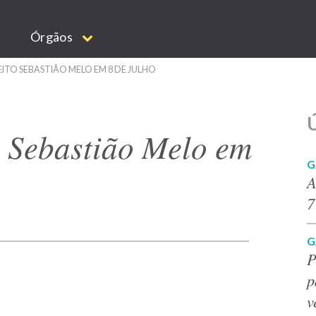
Órgãos
ITO SEBASTIÃO MELO EM 8 DE JULHO
Ú
o Sebastião Melo em
G
A
7
G
P
p
v