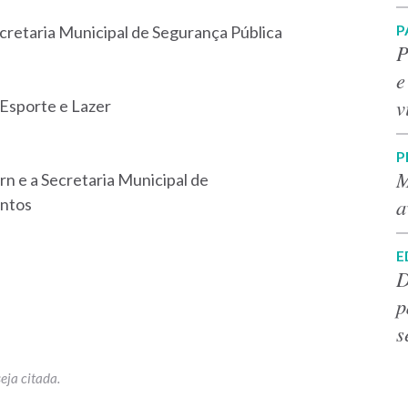
P
retaria Municipal de Segurança Pública
P
e
v
 Esporte e Lazer
P
M
n e a Secretaria Municipal de
a
entos
E
D
p
s