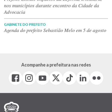
nos municípios durante encontro da Cidade da
Advocacia
GABINETE DO PREFEITO
Agenda do prefeito Sebastião Melo em 5 de agosto
Acompanhe a prefeitura nas redes
Facebook
Instagram
Youtube
X
Tiktok
LinkedIn
Flickr
(link
(link
(link
(Antigo
(link
(link
(link
abre
abre
abre
Twitter)
abre
abre
abre
em
em
em
(link
em
em
em
nova
nova
nova
abre
nova
nova
nova
janela)
janela)
janela)
em
janela)
janela)
janela)
nova