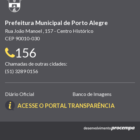
janela)
Prefeitura Municipal de Porto Alegre
Rua João Manoel , 157 - Centro Histórico
CEP 90010-030
Telefone
156
para
Chamadas de outras cidades:
(51) 3289 0156
contato:
Links
Diário Oficial
Banco de Imagens
úteis
(LINK
ACESSE O PORTAL TRANSPARÊNCIA
(abrem
ABRE
em
EM
nova
(link
NOVA
janela)
abre
JANELA)