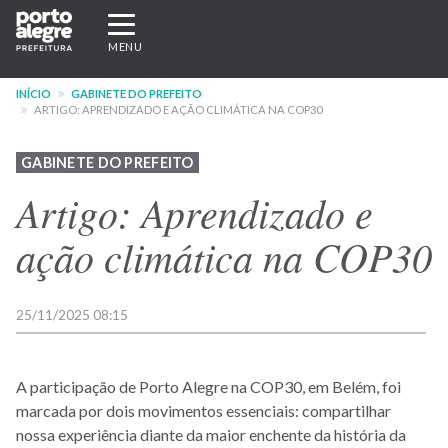
Pular
Expandir/recolher
para
navegação
MENU
o
conteúdo
INÍCIO
GABINETE DO PREFEITO
principal
ARTIGO: APRENDIZADO E AÇÃO CLIMÁTICA NA COP30
GABINETE DO PREFEITO
Artigo: Aprendizado e
ação climática na COP30
25/11/2025 08:15
A participação de Porto Alegre na COP30, em Belém, foi
marcada por dois movimentos essenciais: compartilhar
nossa experiência diante da maior enchente da história da