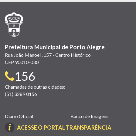
em
em
em
(link
em
em
em
nova
nova
nova
abre
nova
nova
nova
janela)
janela)
janela)
em
janela)
janela)
janela)
nova
janela)
Prefeitura Municipal de Porto Alegre
Rua João Manoel , 157 - Centro Histórico
CEP 90010-030
Telefone
156
para
Chamadas de outras cidades:
(51) 3289 0156
contato:
Links
Diário Oficial
Banco de Imagens
úteis
(LINK
ACESSE O PORTAL TRANSPARÊNCIA
(abrem
ABRE