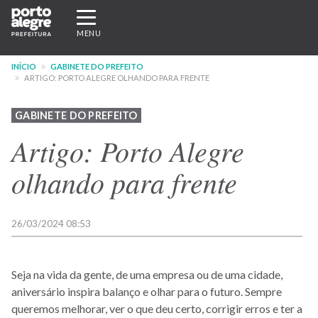
Pular
Expandir/recolher
para
navegação
MENU
o
conteúdo
INÍCIO
GABINETE DO PREFEITO
principal
ARTIGO: PORTO ALEGRE OLHANDO PARA FRENTE
GABINETE DO PREFEITO
Artigo: Porto Alegre
olhando para frente
26/03/2024 08:53
Seja na vida da gente, de uma empresa ou de uma cidade,
aniversário inspira balanço e olhar para o futuro. Sempre
queremos melhorar, ver o que deu certo, corrigir erros e ter a