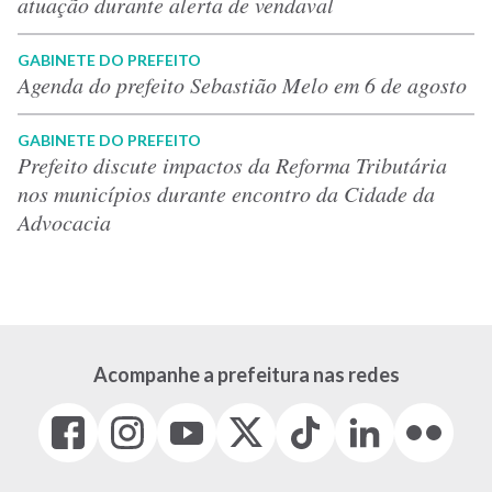
atuação durante alerta de vendaval
GABINETE DO PREFEITO
Agenda do prefeito Sebastião Melo em 6 de agosto
GABINETE DO PREFEITO
Prefeito discute impactos da Reforma Tributária
nos municípios durante encontro da Cidade da
Advocacia
Acompanhe a prefeitura nas redes
Facebook
Instagram
Youtube
X
Tiktok
LinkedIn
Flickr
(link
(link
(link
(Antigo
(link
(link
(link
abre
abre
abre
Twitter)
abre
abre
abre