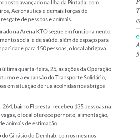
P
m posto avançado na Ilha da Pintada, com
T
ros, Aeronáutica e demais forças de
e
resgate de pessoas e animais.
turado na Arena KTO segue em funcionamento,
G
mento social e de saúde, além de espaço para
A
pacidade para 150 pessoas, o local abrigava
5
a última quarta-feira, 25, as ações da Operação
oturno e a expansão do Transporte Solidário,
oas em situação de rua acolhidas nos abrigos
264, bairro Floresta, recebeu 135 pessoas na
vagas, o local oferece pernoite, alimentação,
 de animais de estimação.
go do Ginásio do Demhab, com os mesmos