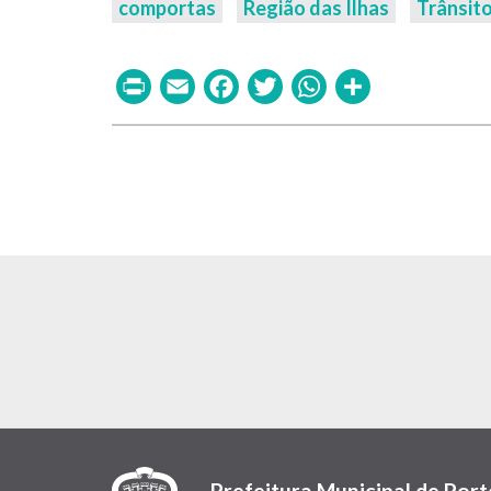
comportas
Região das Ilhas
Trânsit
Print
Email
Facebook
Twitter
WhatsAp
Share
Prefeitura Municipal de Port