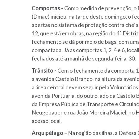
Comportas -
Como medida de prevenção, o 
(Dmae) iniciou, na tarde deste domingo, o
fec
abertas no sistema de proteção contra cheia
12, que está em obras, na região do 4º Distr
fechamento se dá por meio de bags, com uma 
compactada. Já as comportas 1, 2, 4 e 6, loca
fechados até a manhã de segunda-feira, 30.
Trânsito -
Com o fechamento da comporta 12,
a avenida Castelo Branco, na altura da aveni
a área central devem seguir pela Voluntários
avenida Portuária, do outro lado da Castelo 
da Empresa Pública de Transporte e Circulaç
Neugebauer e rua João Moreira Maciel, no H
acesso local.
Arquipélago
– Na região das ilhas, a Defesa 