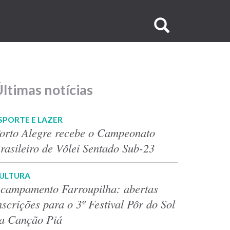
Buscar
no
site
ltimas notícias
SPORTE E LAZER
orto Alegre recebe o Campeonato
rasileiro de Vôlei Sentado Sub-23
ULTURA
campamento Farroupilha: abertas
nscrições para o 3º Festival Pôr do Sol
a Canção Piá