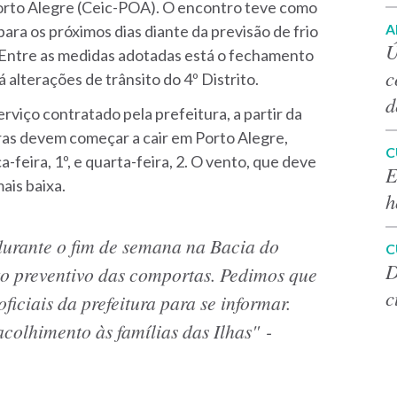
orto Alegre (Ceic-POA). O encontro teve como
A
para os próximos dias diante da previsão de frio
Ú
a. Entre as medidas adotadas está o fechamento
c
á alterações de trânsito do 4º Distrito.
d
viço contratado pela prefeitura, a partir da
ras devem começar a cair em Porto Alegre,
C
-feira, 1º, e quarta-feira, 2. O vento, que deve
E
ais baixa.
h
durante o fim de semana na Bacia do
C
D
o preventivo das comportas. Pedimos que
c
iciais da prefeitura para se informar.
acolhimento às famílias das Ilhas" -