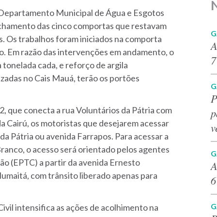
Departamento Municipal de Água e Esgotos
hamento das cinco comportas que restavam
G
s.
Os trabalhos foram iniciados na comporta
A
ito. Em razão das intervenções em andamento, o
7
tonelada cada, e reforço de argila
lizadas no Cais Mauá, terão os portões
G
P
 que conecta a rua Voluntários da Pátria com
p
da Cairú, os motoristas que desejarem acessar
v
 da Pátria ou avenida Farrapos. Para acessar a
Branco, o acesso será orientado pelos agentes
G
ão (EPTC) a partir da avenida Ernesto
A
umaitá, com trânsito liberado apenas para
6
G
Civil intensifica as ações de acolhimento na