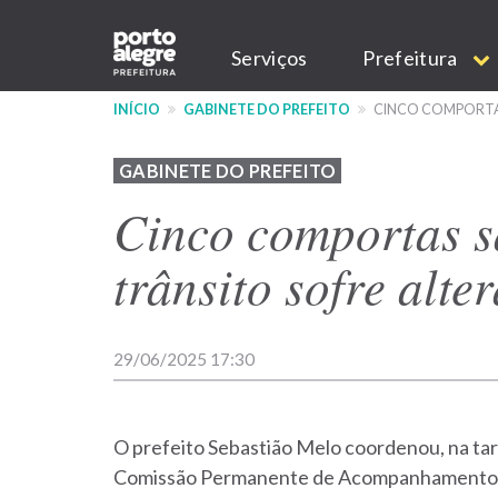
Pular
Main
para
Serviços
Prefeitura
o
navigation
conteúdo
INÍCIO
GABINETE DO PREFEITO
CINCO COMPORTAS
principal
GABINETE DO PREFEITO
Cinco comportas s
trânsito sofre alte
29/06/2025 17:30
O prefeito Sebastião Melo coordenou, na ta
Comissão Permanente de Acompanhamento d