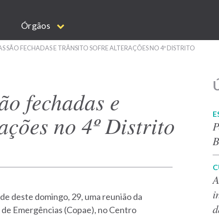
Órgãos
 SÃO FECHADAS E TRÂNSITO SOFRE ALTERAÇÕES NO 4º DISTRITO
Ú
ão fechadas e
E
rações no 4º Distrito
P
B
C
A
i
rde deste domingo, 29, uma reunião da
d
e Emergências (Copae), no Centro