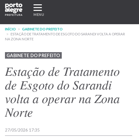
Pular
Expandir/recolher
para
navegação
MENU
o
conteúdo
INÍCIO
GABINETE DO PREFEITO
principal
ESTAÇÃO DE TRATAMENTO DE ESGOTO DO SARANDI VOLTA A OPERAR
NA ZONA NORTE
GABINETE DO PREFEITO
Estação de Tratamento
de Esgoto do Sarandi
volta a operar na Zona
Norte
27/05/2026 17:35