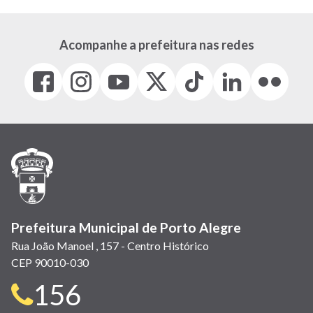
Acompanhe a prefeitura nas redes
Facebook
Instagram
Youtube
X
Tiktok
LinkedIn
Flickr
(link
(link
(link
(Antigo
(link
(link
(link
abre
abre
abre
Twitter)
abre
abre
abre
em
em
em
(link
em
em
em
nova
nova
nova
abre
nova
nova
nova
janela)
janela)
janela)
em
janela)
janela)
janela)
nova
janela)
Prefeitura Municipal de Porto Alegre
Rua João Manoel , 157 - Centro Histórico
CEP 90010-030
Telefone
156