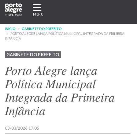
Pular
Expandir/recolher
para
navegação
MENU
o
conteúdo
INÍCIO
GABINETE DO PREFEITO
principal
PORTO ALEGRE LANÇA POLÍTICA MUNICIPAL INTEGRADA DA PRIMEIRA
INFÂNCIA
GABINETE DO PREFEITO
Porto Alegre lança
Política Municipal
Integrada da Primeira
Infância
03/03/2026 17:05