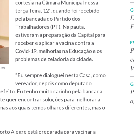
cortesia na Câmara Municipal nessa
G
terça-feira, 12`, quando foi recebido
D
pela bancada do Partido dos
F
Trabalhadores (PT). Na pauta,
estiveram a preparação da Capital para
E
receber e aplicar a vacina contra a
P
Covid-19, melhorias na Educação e os
c
problemas de zeladoria da cidade.
V
s em
“Eu sempre dialoguei nesta Casa, como
vereador, depois como deputado
G
P
refeito. Eu tenho muito carinho pela bancada
a
ente quer encontrar soluções para melhorar a
emas aos quais temos olhares diferentes, mas o
orto Alegre está preparada para vacinar a