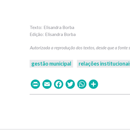
Elisandra Borba
Elisandra Borba
gestão municipal
relações institucionai
Print
Email
Facebook
Twitter
WhatsAp
Share