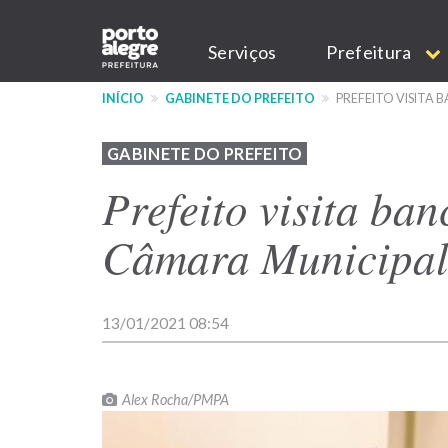
Pular
Main
para
Serviços
Prefeitura
o
navigation
conteúdo
INÍCIO
GABINETE DO PREFEITO
PREFEITO VISITA
principal
GABINETE DO PREFEITO
Prefeito visita ba
Câmara Municipa
13/01/2021 08:54
Alex Rocha/PMPA