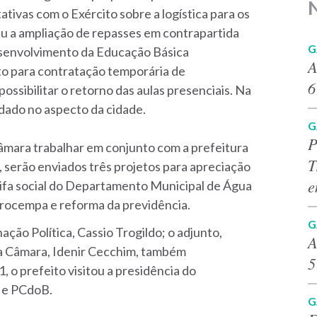
ativas com o Exército sobre a logística para os
u a ampliação de repasses em contrapartida
G
esenvolvimento da Educação Básica
A
to para contratação temporária de
6
possibilitar o retorno das aulas presenciais. Na
idado no aspecto da cidade.
G
P
âmara trabalhar em conjunto com a prefeitura
T
s, serão enviados três projetos para apreciação
e
rifa social do Departamento Municipal de Água
Procempa e reforma da previdência.
G
ão Política, Cassio Trogildo; o adjunto,
A
na Câmara, Idenir Cecchim, também
5
, o prefeito visitou a presidência do
L e PCdoB.
G