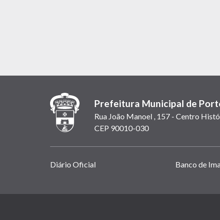
Prefeitura Municipal de Port
Rua João Manoel , 157 - Centro Histó
CEP 90010-030
Links
Diário Oficial
Banco de Im
úteis
(abrem
em
(link
nova
abre