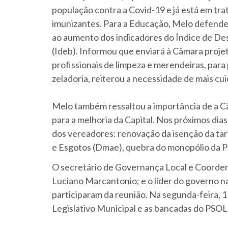
população contra a Covid-19 e já está em trat
imunizantes. Para a Educação, Melo defende
ao aumento dos indicadores do Índice de D
(Ideb). Informou que enviará à Câmara proje
profissionais de limpeza e merendeiras, para 
zeladoria, reiterou a necessidade de mais cu
Melo também ressaltou a importância de a C
para a melhoria da Capital. Nos próximos dia
dos vereadores: renovação da isenção da ta
e Esgotos (Dmae), quebra do monopólio da 
O secretário de Governança Local e Coordenaç
Luciano Marcantonio; e o líder do governo 
participaram da reunião. Na segunda-feira, 11
Legislativo Municipal e as bancadas do PSO