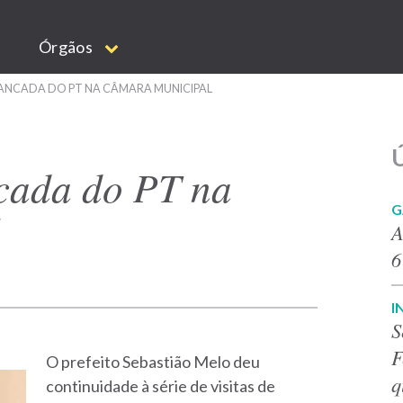
Órgãos
 BANCADA DO PT NA CÂMARA MUNICIPAL
Ú
ncada do PT na
G
l
A
6
I
S
F
O prefeito Sebastião Melo deu
q
continuidade à série de visitas de