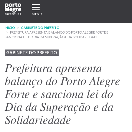
Pular
Expandir/recolher
para
navegação
MENU
o
conteúdo
INÍCIO
GABINETE DO PREFEITO
principal
PREFEITURA APRESENTA BALANÇO DO PORTO ALEGRE FORTE E
SANCIONA LEI DO DIA DA SUPERAÇÃO E DA SOLIDARIEDADE
GABINETE DO PREFEITO
Prefeitura apresenta
balanço do Porto Alegre
Forte e sanciona lei do
Dia da Superação e da
Solidariedade