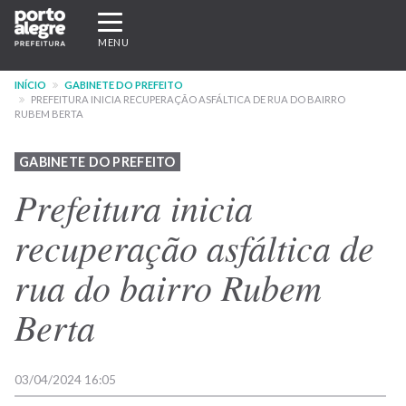
Pular
Expandir/recolher
para
navegação
MENU
o
conteúdo
INÍCIO
GABINETE DO PREFEITO
principal
PREFEITURA INICIA RECUPERAÇÃO ASFÁLTICA DE RUA DO BAIRRO
RUBEM BERTA
GABINETE DO PREFEITO
Prefeitura inicia
recuperação asfáltica de
rua do bairro Rubem
Berta
03/04/2024 16:05