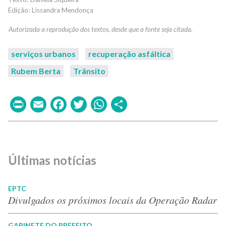
Lissandra Mendonça
serviços urbanos
recuperação asfáltica
Rubem Berta
Trânsito
Print
Email
Facebook
Twitter
WhatsApp
Share
Últimas notícias
EPTC
Divulgados os próximos locais da Operação Radar
GABINETE DO PREFEITO