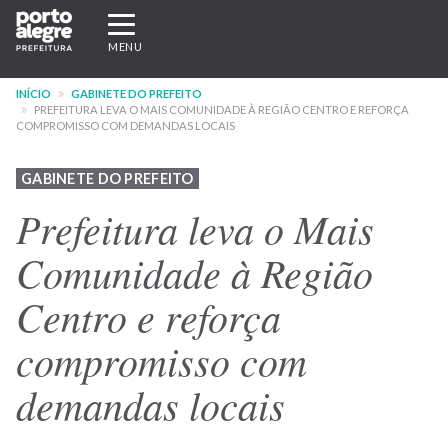
Pular
Expandir/recolher
para
navegação
MENU
o
conteúdo
INÍCIO
GABINETE DO PREFEITO
principal
PREFEITURA LEVA O MAIS COMUNIDADE À REGIÃO CENTRO E REFORÇA
COMPROMISSO COM DEMANDAS LOCAIS
GABINETE DO PREFEITO
Prefeitura leva o Mais
Comunidade à Região
Centro e reforça
compromisso com
demandas locais