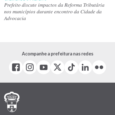
Prefeito discute impactos da Reforma Tributária
nos municípios durante encontro da Cidade da
Advocacia
Acompanhe a prefeitura nas redes
Facebook
Instagram
Youtube
X
Tiktok
LinkedIn
Flickr
(link
(link
(link
(Antigo
(link
(link
(link
abre
abre
abre
Twitter)
abre
abre
abre
em
em
em
(link
em
em
em
nova
nova
nova
abre
nova
nova
nova
janela)
janela)
janela)
em
janela)
janela)
janela)
nova
janela)