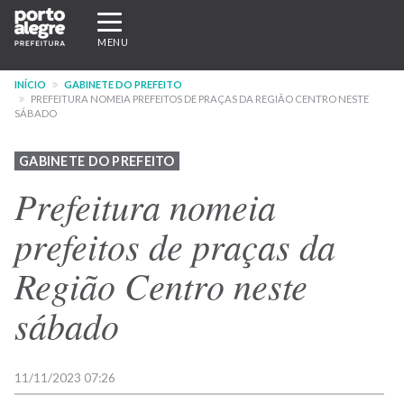
Pular
Expandir/recolher
para
navegação
MENU
o
conteúdo
INÍCIO
GABINETE DO PREFEITO
principal
PREFEITURA NOMEIA PREFEITOS DE PRAÇAS DA REGIÃO CENTRO NESTE
SÁBADO
GABINETE DO PREFEITO
Prefeitura nomeia
prefeitos de praças da
Região Centro neste
sábado
11/11/2023 07:26