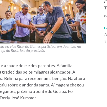
P
T
e
G
A
5
lo e o vice Ricardo Gomes participaram da missa na
reja do Rosário e da procissão
e a saúde dele e dos parentes. A família
agradecidas pelos milagres alcançados. A
nha Belinha para receber uma benção. Na altura
caiu sobre o andor da santa. A imagem chegou
egantes, próximo à ponte do Guaíba. Foi
r Dorly José Kummer.