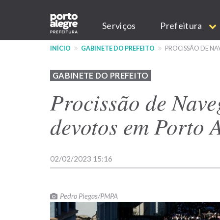
Pular
Main
para
Serviços
Prefeitura
o
navigation
conteúdo
INÍCIO
GABINETE DO PREFEITO
PROCISSÃO DE NA
principal
GABINETE DO PREFEITO
Procissão de Nave
devotos em Porto 
02/02/2023 15:16
Pedro Piegas/PMPA