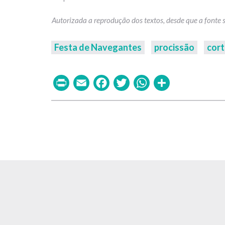
Festa de Navegantes
procissão
cort
Print
Email
Facebook
Twitter
WhatsAp
Share