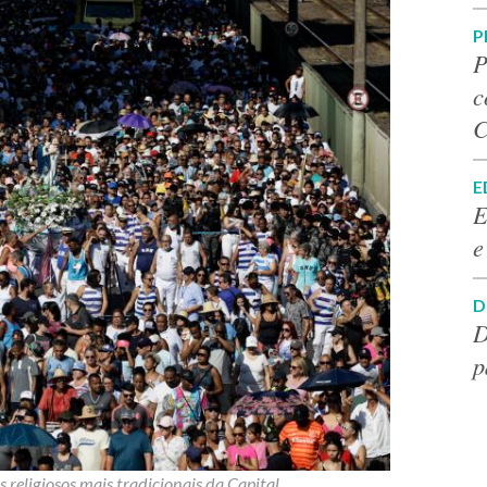
P
P
c
C
E
E
e
D
D
p
 religiosos mais tradicionais da Capital