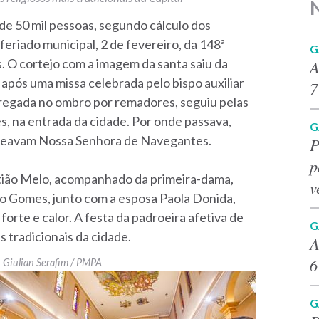
de 50 mil pessoas, segundo cálculo dos
eriado municipal, 2 de fevereiro, da 148ª
G
 O cortejo com a imagem da santa saiu da
A
, após uma missa celebrada pelo bispo auxiliar
7
rregada no ombro por remadores, seguiu pelas
s, na entrada da cidade. Por onde passava,
G
ageavam Nossa Senhora de Navegantes.
P
p
tião Melo, acompanhado da primeira-dama,
v
rdo Gomes, junto com a esposa Paola Donida,
 forte e calor. A festa da padroeira afetiva de
G
 tradicionais da cidade.
A
6
Giulian Serafim / PMPA
G