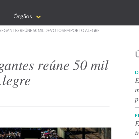
Órgãos
VEGANTES REÚNE 50 MIL DEVOTOS EM PORTO ALEGRE
Ú
gantes reúne 50 mil
D
Alegre
E
m
p
E
E
t