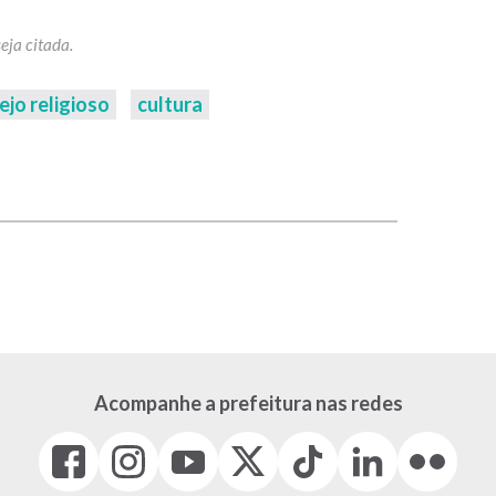
ejo religioso
cultura
p
Acompanhe a prefeitura nas redes
Facebook
Instagram
Youtube
X
Tiktok
LinkedIn
Flickr
(link
(link
(link
(Antigo
(link
(link
(link