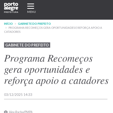
Pular
Expandir/recolher
para
navegação
MENU
o
conteúdo
INÍCIO
GABINETE DO PREFEITO
principal
PROGRAMA RECOMEÇOS GERA OPORTUNIDADES E REFORÇA APOIO A
CATADORES
GABINETE DO PREFEITO
Programa Recomeços
gera oportunidades e
reforça apoio a catadores
03/12/2025 14:33
Alex Rocha/PMPA