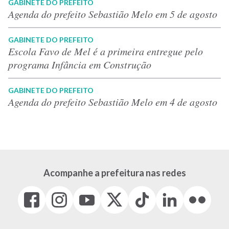
GABINETE DO PREFEITO
Agenda do prefeito Sebastião Melo em 5 de agosto
GABINETE DO PREFEITO
Escola Favo de Mel é a primeira entregue pelo
programa Infância em Construção
GABINETE DO PREFEITO
Agenda do prefeito Sebastião Melo em 4 de agosto
Acompanhe a prefeitura nas redes
Facebook
Instagram
Youtube
X
Tiktok
LinkedIn
Flickr
(link
(link
(link
(Antigo
(link
(link
(link
abre
abre
abre
Twitter)
abre
abre
abre
em
em
em
(link
em
em
em