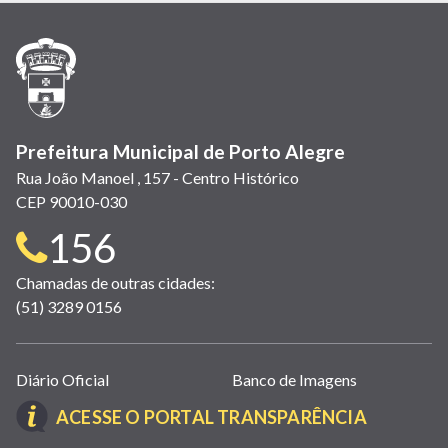
nova
nova
nova
abre
nova
nova
nova
janela)
janela)
janela)
em
janela)
janela)
janela)
nova
janela)
Prefeitura Municipal de Porto Alegre
Rua João Manoel , 157 - Centro Histórico
CEP 90010-030
Telefone
156
para
Chamadas de outras cidades:
(51) 3289 0156
contato:
Links
Diário Oficial
Banco de Imagens
úteis
(LINK
ACESSE O PORTAL TRANSPARÊNCIA
(abrem
ABRE