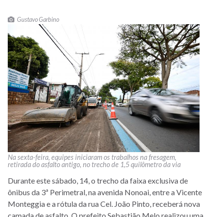
Gustavo Garbino
Na sexta-feira, equipes iniciaram os trabalhos na fresagem,
retirada do asfalto antigo, no trecho de 1,5 quilômetro da via
Durante este sábado, 14, o trecho da faixa exclusiva de
ônibus da 3ª Perimetral, na avenida Nonoai, entre a Vicente
Monteggia e a rótula da rua Cel. João Pinto, receberá nova
camada de asfalto. O prefeito Sebastião Melo realizou uma