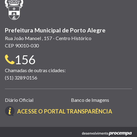
nova
janela)
Prefeitura Municipal de Porto Alegre
Rua João Manoel , 157 - Centro Histórico
CEP 90010-030
Telefone
156
para
Chamadas de outras cidades:
(51) 3289 0156
contato:
Links
Diário Oficial
Banco de Imagens
úteis
(LINK
ACESSE O PORTAL TRANSPARÊNCIA
(abrem
ABRE
em
EM
nova
(link
NOVA
janela)