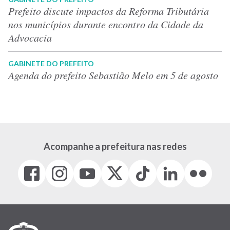
Prefeito discute impactos da Reforma Tributária
nos municípios durante encontro da Cidade da
Advocacia
GABINETE DO PREFEITO
Agenda do prefeito Sebastião Melo em 5 de agosto
Acompanhe a prefeitura nas redes
Facebook
Instagram
Youtube
X
Tiktok
LinkedIn
Flickr
(link
(link
(link
(Antigo
(link
(link
(link
abre
abre
abre
Twitter)
abre
abre
abre
em
em
em
(link
em
em
em
nova
nova
nova
abre
nova
nova
nova
janela)
janela)
janela)
em
janela)
janela)
janela)