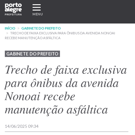
Pular
Expandir/recolher
para
navegação
MENU
o
conteúdo
INÍCIO
GABINETE DO PREFEITO
principal
TRECHO DE FAIXA EXCLUSIVA PARA ÔNIBUS DA AVENIDA NONOAI
RECEBE MANUTENÇÃO ASFÁLTICA
GABINETE DO PREFEITO
Trecho de faixa exclusiva
para ônibus da avenida
Nonoai recebe
manutenção asfáltica
14/06/2025 09:34