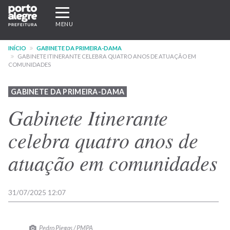
Pular
Expandir/recolher
para
navegação
MENU
o
conteúdo
INÍCIO
GABINETE DA PRIMEIRA-DAMA
principal
GABINETE ITINERANTE CELEBRA QUATRO ANOS DE ATUAÇÃO EM
COMUNIDADES
GABINETE DA PRIMEIRA-DAMA
Gabinete Itinerante
celebra quatro anos de
atuação em comunidades
31/07/2025 12:07
Pedro Piegas / PMPA