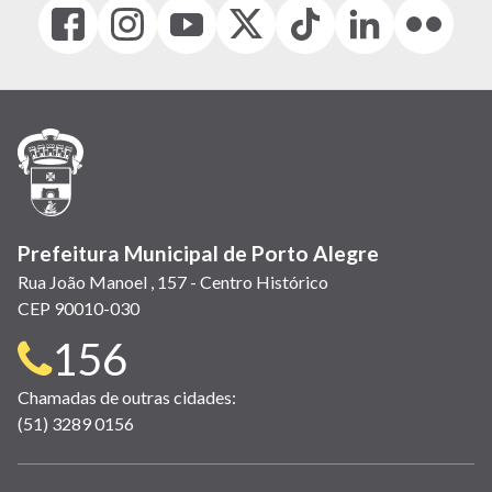
Facebook
Instagram
Youtube
X
Tiktok
LinkedIn
Flickr
(link
(link
(link
(Antigo
(link
(link
(link
abre
abre
abre
Twitter)
abre
abre
abre
em
em
em
(link
em
em
em
nova
nova
nova
abre
nova
nova
nova
janela)
janela)
janela)
em
janela)
janela)
janela)
nova
janela)
Prefeitura Municipal de Porto Alegre
Rua João Manoel , 157 - Centro Histórico
CEP 90010-030
Telefone
156
para
Chamadas de outras cidades:
(51) 3289 0156
contato: