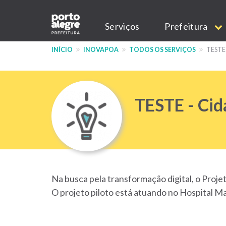
Pular
Main
para
Serviços
Prefeitura
o
navigation
conteúdo
INÍCIO
INOVAPOA
TODOS OS SERVIÇOS
TESTE
principal
TESTE - Cid
Na busca pela transformação digital, o Proje
O projeto piloto está atuando no Hospital M