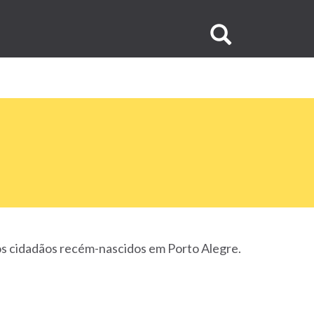
Buscar
no
site
a os cidadãos recém-nascidos em Porto Alegre.